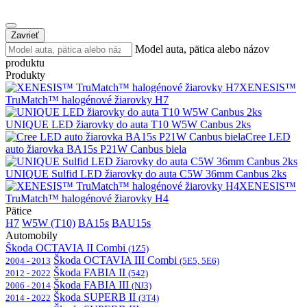
Zavrieť
Model auta, pätica alebo názov
produktu
Produkty
XENESIS™
TruMatch™ halogénové žiarovky H7
UNIQUE LED žiarovky do auta T10 W5W Canbus 2ks
Cree LED
auto žiarovka BA15s P21W Canbus biela
UNIQUE Sulfid LED žiarovky do auta C5W 36mm Canbus 2ks
XENESIS™
TruMatch™ halogénové žiarovky H4
Pätice
H7
W5W (T10)
BA15s
BAU15s
Automobily
Škoda OCTAVIA II Combi
(1Z5)
Škoda OCTAVIA III Combi
2004 - 2013
(5E5, 5E6)
Škoda FABIA II
2012 - 2022
(542)
Škoda FABIA III
2006 - 2014
(NJ3)
Škoda SUPERB II
2014 - 2022
(3T4)