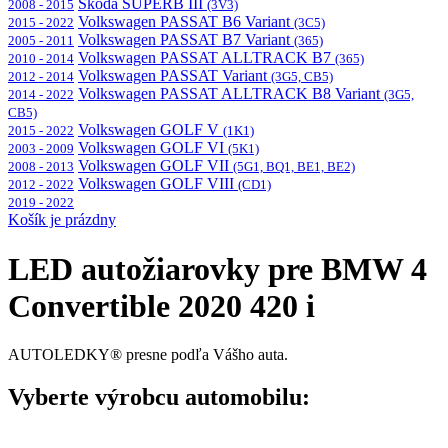
Škoda SUPERB III
2008 - 2015
(3V3)
Volkswagen PASSAT B6 Variant
2015 - 2022
(3C5)
Volkswagen PASSAT B7 Variant
2005 - 2011
(365)
Volkswagen PASSAT ALLTRACK B7
2010 - 2014
(365)
Volkswagen PASSAT Variant
2012 - 2014
(3G5, CB5)
Volkswagen PASSAT ALLTRACK B8 Variant
2014 - 2022
(3G5,
CB5)
Volkswagen GOLF V
2015 - 2022
(1K1)
Volkswagen GOLF VI
2003 - 2009
(5K1)
Volkswagen GOLF VII
2008 - 2013
(5G1, BQ1, BE1, BE2)
Volkswagen GOLF VIII
2012 - 2022
(CD1)
2019 - 2022
Košík je prázdny
LED autožiarovky pre BMW 4
Convertible 2020 420 i
AUTOLEDKY® presne podľa Vášho auta.
Vyberte výrobcu automobilu: