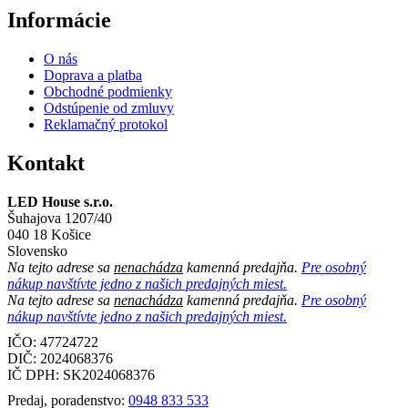
Informácie
O nás
Doprava a platba
Obchodné podmienky
Odstúpenie od zmluvy
Reklamačný protokol
Kontakt
LED House s.r.o.
Šuhajova 1207/40
040 18 Košice
Slovensko
Na tejto adrese sa
nenachádza
kamenná predajňa.
Pre osobný
nákup navštívte jedno z našich predajných miest.
Na tejto adrese sa
nenachádza
kamenná predajňa.
Pre osobný
nákup navštívte jedno z našich predajných miest.
IČO: 47724722
DIČ:
2024068376
IČ DPH:
SK2024068376
Predaj, poradenstvo:
0948 833 533