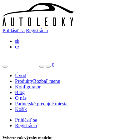
Prihlásiť sa
Registrácia
sk
cz
0
Úvod
Produkty
Rozbaľ menu
Konfigurátor
Blog
O nás
Partnerské predajné miesta
Košík
Prihlásiť sa
Registrácia
Vyberte rok výroby modelu: