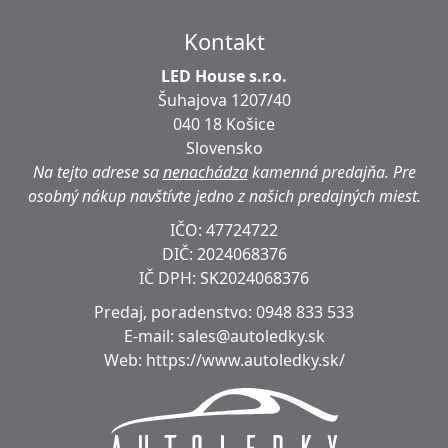
Kontakt
LED House s.r.o.
Šuhajova 1207/40
040 18 Košice
Slovensko
Na tejto adrese sa
nenachádza
kamenná predajňa.
Pre
osobný nákup navštívte jedno z našich predajných miest.
IČO: 47724722
DIČ:
2024068376
IČ DPH:
SK2024068376
Predaj, poradenstvo:
0948 833 533
E-mail:
sales@autoledky.sk
Web:
https://www.autoledky.sk/