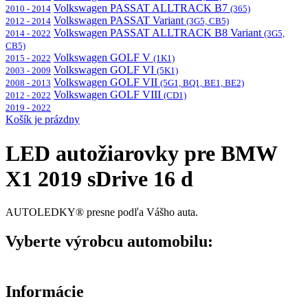
Volkswagen PASSAT ALLTRACK B7
2010 - 2014
(365)
Volkswagen PASSAT Variant
2012 - 2014
(3G5, CB5)
Volkswagen PASSAT ALLTRACK B8 Variant
2014 - 2022
(3G5,
CB5)
Volkswagen GOLF V
2015 - 2022
(1K1)
Volkswagen GOLF VI
2003 - 2009
(5K1)
Volkswagen GOLF VII
2008 - 2013
(5G1, BQ1, BE1, BE2)
Volkswagen GOLF VIII
2012 - 2022
(CD1)
2019 - 2022
Košík je prázdny
LED autožiarovky pre BMW
X1 2019 sDrive 16 d
AUTOLEDKY® presne podľa Vášho auta.
Vyberte výrobcu automobilu:
Informácie