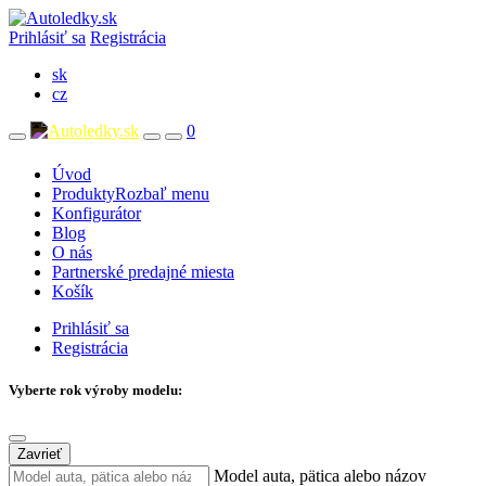
Prihlásiť sa
Registrácia
sk
cz
0
Úvod
Produkty
Rozbaľ menu
Konfigurátor
Blog
O nás
Partnerské predajné miesta
Košík
Prihlásiť sa
Registrácia
Vyberte rok výroby modelu:
Zavrieť
Model auta, pätica alebo názov