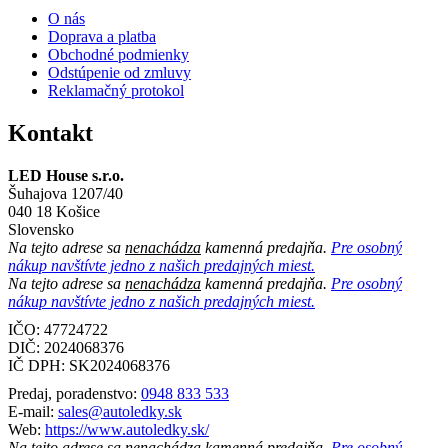
O nás
Doprava a platba
Obchodné podmienky
Odstúpenie od zmluvy
Reklamačný protokol
Kontakt
LED House s.r.o.
Šuhajova 1207/40
040 18 Košice
Slovensko
Na tejto adrese sa
nenachádza
kamenná predajňa.
Pre osobný
nákup navštívte jedno z našich predajných miest.
Na tejto adrese sa
nenachádza
kamenná predajňa.
Pre osobný
nákup navštívte jedno z našich predajných miest.
IČO: 47724722
DIČ:
2024068376
IČ DPH:
SK2024068376
Predaj, poradenstvo:
0948 833 533
E-mail:
sales@autoledky.sk
Web:
https://www.autoledky.sk/
Na tejto adrese sa
nenachádza
kamenná predajňa.
Pre osobný