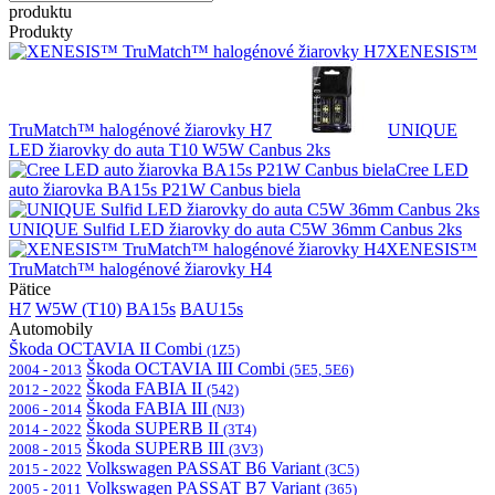
produktu
Produkty
XENESIS™
TruMatch™ halogénové žiarovky H7
UNIQUE
LED žiarovky do auta T10 W5W Canbus 2ks
Cree LED
auto žiarovka BA15s P21W Canbus biela
UNIQUE Sulfid LED žiarovky do auta C5W 36mm Canbus 2ks
XENESIS™
TruMatch™ halogénové žiarovky H4
Pätice
H7
W5W (T10)
BA15s
BAU15s
Automobily
Škoda OCTAVIA II Combi
(1Z5)
Škoda OCTAVIA III Combi
2004 - 2013
(5E5, 5E6)
Škoda FABIA II
2012 - 2022
(542)
Škoda FABIA III
2006 - 2014
(NJ3)
Škoda SUPERB II
2014 - 2022
(3T4)
Škoda SUPERB III
2008 - 2015
(3V3)
Volkswagen PASSAT B6 Variant
2015 - 2022
(3C5)
Volkswagen PASSAT B7 Variant
2005 - 2011
(365)