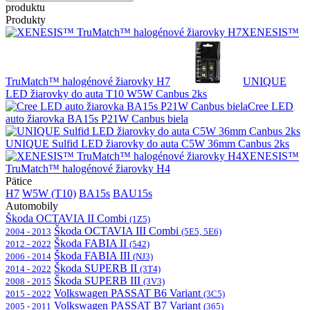
produktu
Produkty
XENESIS™
TruMatch™ halogénové žiarovky H7
UNIQUE
LED žiarovky do auta T10 W5W Canbus 2ks
Cree LED
auto žiarovka BA15s P21W Canbus biela
UNIQUE Sulfid LED žiarovky do auta C5W 36mm Canbus 2ks
XENESIS™
TruMatch™ halogénové žiarovky H4
Pätice
H7
W5W (T10)
BA15s
BAU15s
Automobily
Škoda OCTAVIA II Combi
(1Z5)
Škoda OCTAVIA III Combi
2004 - 2013
(5E5, 5E6)
Škoda FABIA II
2012 - 2022
(542)
Škoda FABIA III
2006 - 2014
(NJ3)
Škoda SUPERB II
2014 - 2022
(3T4)
Škoda SUPERB III
2008 - 2015
(3V3)
Volkswagen PASSAT B6 Variant
2015 - 2022
(3C5)
Volkswagen PASSAT B7 Variant
2005 - 2011
(365)