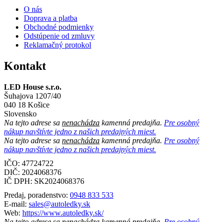
O nás
Doprava a platba
Obchodné podmienky
Odstúpenie od zmluvy
Reklamačný protokol
Kontakt
LED House s.r.o.
Šuhajova 1207/40
040 18 Košice
Slovensko
Na tejto adrese sa
nenachádza
kamenná predajňa.
Pre osobný
nákup navštívte jedno z našich predajných miest.
Na tejto adrese sa
nenachádza
kamenná predajňa.
Pre osobný
nákup navštívte jedno z našich predajných miest.
IČO: 47724722
DIČ:
2024068376
IČ DPH:
SK2024068376
Predaj, poradenstvo:
0948 833 533
E-mail:
sales@autoledky.sk
Web:
https://www.autoledky.sk/
Na tejto adrese sa
nenachádza
kamenná predajňa.
Pre osobný