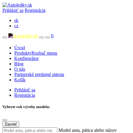
Prihlásiť sa
Registrácia
sk
cz
0
Úvod
Produkty
Rozbaľ menu
Konfigurátor
Blog
O nás
Partnerské predajné miesta
Košík
Prihlásiť sa
Registrácia
Vyberte rok výroby modelu:
Zavrieť
Model auta, pätica alebo názov