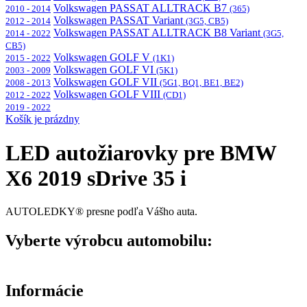
Volkswagen PASSAT ALLTRACK B7
2010 - 2014
(365)
Volkswagen PASSAT Variant
2012 - 2014
(3G5, CB5)
Volkswagen PASSAT ALLTRACK B8 Variant
2014 - 2022
(3G5,
CB5)
Volkswagen GOLF V
2015 - 2022
(1K1)
Volkswagen GOLF VI
2003 - 2009
(5K1)
Volkswagen GOLF VII
2008 - 2013
(5G1, BQ1, BE1, BE2)
Volkswagen GOLF VIII
2012 - 2022
(CD1)
2019 - 2022
Košík je prázdny
LED autožiarovky pre BMW
X6 2019 sDrive 35 i
AUTOLEDKY® presne podľa Vášho auta.
Vyberte výrobcu automobilu:
Informácie