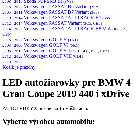
Škoda SUPERB III
2008 - 2015
(3V3)
Volkswagen PASSAT B6 Variant
2015 - 2022
(3C5)
Volkswagen PASSAT B7 Variant
2005 - 2011
(365)
Volkswagen PASSAT ALLTRACK B7
2010 - 2014
(365)
Volkswagen PASSAT Variant
2012 - 2014
(3G5, CB5)
Volkswagen PASSAT ALLTRACK B8 Variant
2014 - 2022
(3G5,
CB5)
Volkswagen GOLF V
2015 - 2022
(1K1)
Volkswagen GOLF VI
2003 - 2009
(5K1)
Volkswagen GOLF VII
2008 - 2013
(5G1, BQ1, BE1, BE2)
Volkswagen GOLF VIII
2012 - 2022
(CD1)
2019 - 2022
Košík je prázdny
LED autožiarovky pre BMW 4
Gran Coupe 2019 440 i xDrive
AUTOLEDKY® presne podľa Vášho auta.
Vyberte výrobcu automobilu: