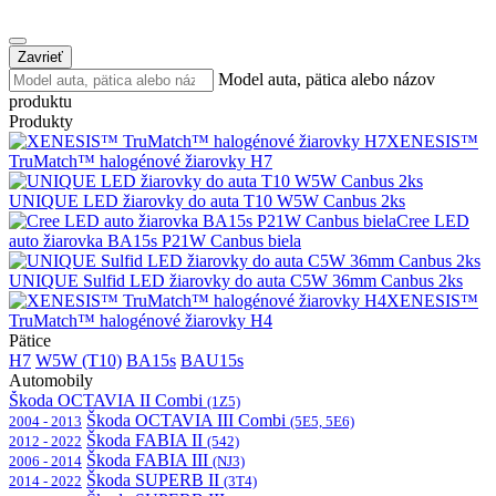
Zavrieť
Model auta, pätica alebo názov
produktu
Produkty
XENESIS™
TruMatch™ halogénové žiarovky H7
UNIQUE LED žiarovky do auta T10 W5W Canbus 2ks
Cree LED
auto žiarovka BA15s P21W Canbus biela
UNIQUE Sulfid LED žiarovky do auta C5W 36mm Canbus 2ks
XENESIS™
TruMatch™ halogénové žiarovky H4
Pätice
H7
W5W (T10)
BA15s
BAU15s
Automobily
Škoda OCTAVIA II Combi
(1Z5)
Škoda OCTAVIA III Combi
2004 - 2013
(5E5, 5E6)
Škoda FABIA II
2012 - 2022
(542)
Škoda FABIA III
2006 - 2014
(NJ3)
Škoda SUPERB II
2014 - 2022
(3T4)