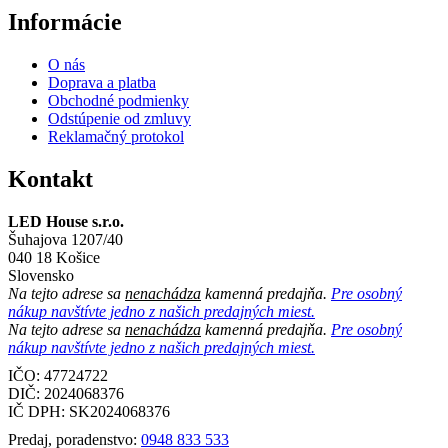
Informácie
O nás
Doprava a platba
Obchodné podmienky
Odstúpenie od zmluvy
Reklamačný protokol
Kontakt
LED House s.r.o.
Šuhajova 1207/40
040 18 Košice
Slovensko
Na tejto adrese sa
nenachádza
kamenná predajňa.
Pre osobný
nákup navštívte jedno z našich predajných miest.
Na tejto adrese sa
nenachádza
kamenná predajňa.
Pre osobný
nákup navštívte jedno z našich predajných miest.
IČO: 47724722
DIČ:
2024068376
IČ DPH:
SK2024068376
Predaj, poradenstvo:
0948 833 533