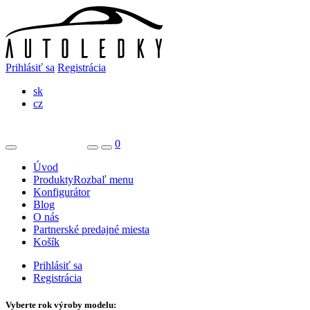
Prihlásiť sa
Registrácia
sk
cz
0
Úvod
Produkty
Rozbaľ menu
Konfigurátor
Blog
O nás
Partnerské predajné miesta
Košík
Prihlásiť sa
Registrácia
Vyberte rok výroby modelu: