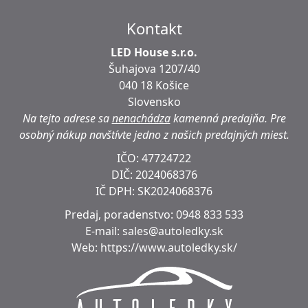
Kontakt
LED House s.r.o.
Šuhajova 1207/40
040 18 Košice
Slovensko
Na tejto adrese sa
nenachádza
kamenná predajňa.
Pre
osobný nákup navštívte jedno z našich predajných miest.
IČO: 47724722
DIČ:
2024068376
IČ DPH:
SK2024068376
Predaj, poradenstvo:
0948 833 533
E-mail:
sales@autoledky.sk
Web:
https://www.autoledky.sk/