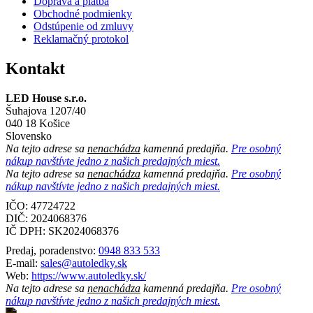
Doprava a platba
Obchodné podmienky
Odstúpenie od zmluvy
Reklamačný protokol
Kontakt
LED House s.r.o.
Šuhajova 1207/40
040 18 Košice
Slovensko
Na tejto adrese sa
nenachádza
kamenná predajňa.
Pre osobný
nákup navštívte jedno z našich predajných miest.
Na tejto adrese sa
nenachádza
kamenná predajňa.
Pre osobný
nákup navštívte jedno z našich predajných miest.
IČO: 47724722
DIČ:
2024068376
IČ DPH:
SK2024068376
Predaj, poradenstvo:
0948 833 533
E-mail:
sales@autoledky.sk
Web:
https://www.autoledky.sk/
Na tejto adrese sa
nenachádza
kamenná predajňa.
Pre osobný
nákup navštívte jedno z našich predajných miest.