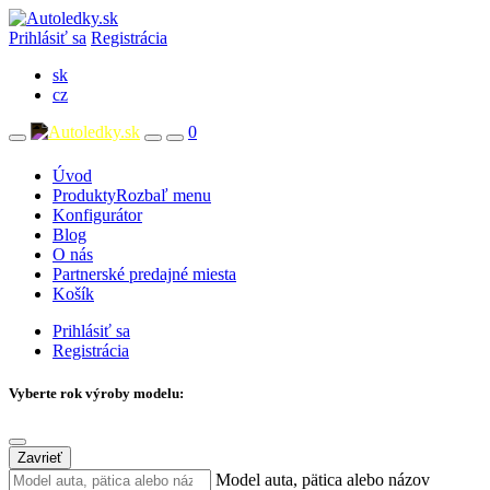
Prihlásiť sa
Registrácia
sk
cz
0
Úvod
Produkty
Rozbaľ menu
Konfigurátor
Blog
O nás
Partnerské predajné miesta
Košík
Prihlásiť sa
Registrácia
Vyberte rok výroby modelu:
Zavrieť
Model auta, pätica alebo názov