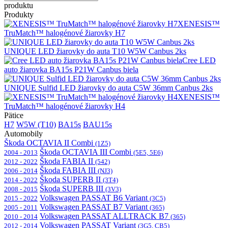
produktu
Produkty
XENESIS™
TruMatch™ halogénové žiarovky H7
UNIQUE LED žiarovky do auta T10 W5W Canbus 2ks
Cree LED
auto žiarovka BA15s P21W Canbus biela
UNIQUE Sulfid LED žiarovky do auta C5W 36mm Canbus 2ks
XENESIS™
TruMatch™ halogénové žiarovky H4
Pätice
H7
W5W (T10)
BA15s
BAU15s
Automobily
Škoda OCTAVIA II Combi
(1Z5)
Škoda OCTAVIA III Combi
2004 - 2013
(5E5, 5E6)
Škoda FABIA II
2012 - 2022
(542)
Škoda FABIA III
2006 - 2014
(NJ3)
Škoda SUPERB II
2014 - 2022
(3T4)
Škoda SUPERB III
2008 - 2015
(3V3)
Volkswagen PASSAT B6 Variant
2015 - 2022
(3C5)
Volkswagen PASSAT B7 Variant
2005 - 2011
(365)
Volkswagen PASSAT ALLTRACK B7
2010 - 2014
(365)
Volkswagen PASSAT Variant
2012 - 2014
(3G5, CB5)