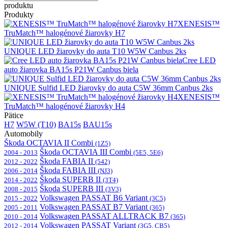
produktu
Produkty
XENESIS™
TruMatch™ halogénové žiarovky H7
UNIQUE LED žiarovky do auta T10 W5W Canbus 2ks
Cree LED
auto žiarovka BA15s P21W Canbus biela
UNIQUE Sulfid LED žiarovky do auta C5W 36mm Canbus 2ks
XENESIS™
TruMatch™ halogénové žiarovky H4
Pätice
H7
W5W (T10)
BA15s
BAU15s
Automobily
Škoda OCTAVIA II Combi
(1Z5)
Škoda OCTAVIA III Combi
2004 - 2013
(5E5, 5E6)
Škoda FABIA II
2012 - 2022
(542)
Škoda FABIA III
2006 - 2014
(NJ3)
Škoda SUPERB II
2014 - 2022
(3T4)
Škoda SUPERB III
2008 - 2015
(3V3)
Volkswagen PASSAT B6 Variant
2015 - 2022
(3C5)
Volkswagen PASSAT B7 Variant
2005 - 2011
(365)
Volkswagen PASSAT ALLTRACK B7
2010 - 2014
(365)
Volkswagen PASSAT Variant
2012 - 2014
(3G5, CB5)