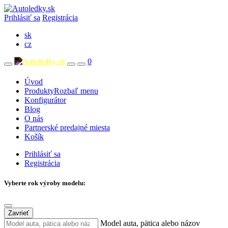
Prihlásiť sa
Registrácia
sk
cz
0
Úvod
Produkty
Rozbaľ menu
Konfigurátor
Blog
O nás
Partnerské predajné miesta
Košík
Prihlásiť sa
Registrácia
Vyberte rok výroby modelu:
Zavrieť
Model auta, pätica alebo názov