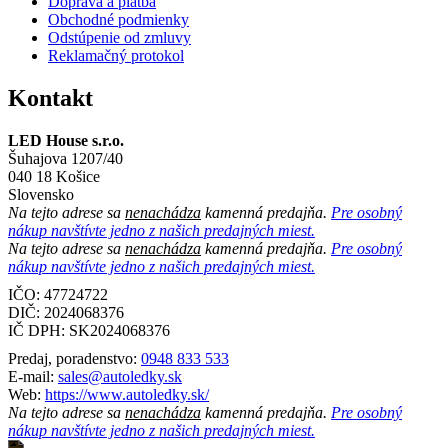
Doprava a platba
Obchodné podmienky
Odstúpenie od zmluvy
Reklamačný protokol
Kontakt
LED House s.r.o.
Šuhajova 1207/40
040 18 Košice
Slovensko
Na tejto adrese sa
nenachádza
kamenná predajňa.
Pre osobný
nákup navštívte jedno z našich predajných miest.
Na tejto adrese sa
nenachádza
kamenná predajňa.
Pre osobný
nákup navštívte jedno z našich predajných miest.
IČO: 47724722
DIČ:
2024068376
IČ DPH:
SK2024068376
Predaj, poradenstvo:
0948 833 533
E-mail:
sales@autoledky.sk
Web:
https://www.autoledky.sk/
Na tejto adrese sa
nenachádza
kamenná predajňa.
Pre osobný
nákup navštívte jedno z našich predajných miest.