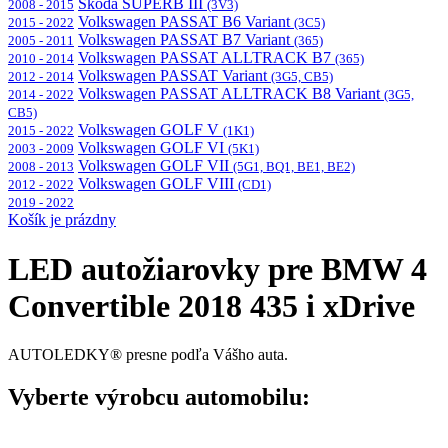
Škoda SUPERB III
2008 - 2015
(3V3)
Volkswagen PASSAT B6 Variant
2015 - 2022
(3C5)
Volkswagen PASSAT B7 Variant
2005 - 2011
(365)
Volkswagen PASSAT ALLTRACK B7
2010 - 2014
(365)
Volkswagen PASSAT Variant
2012 - 2014
(3G5, CB5)
Volkswagen PASSAT ALLTRACK B8 Variant
2014 - 2022
(3G5,
CB5)
Volkswagen GOLF V
2015 - 2022
(1K1)
Volkswagen GOLF VI
2003 - 2009
(5K1)
Volkswagen GOLF VII
2008 - 2013
(5G1, BQ1, BE1, BE2)
Volkswagen GOLF VIII
2012 - 2022
(CD1)
2019 - 2022
Košík je prázdny
LED autožiarovky pre BMW 4
Convertible 2018 435 i xDrive
AUTOLEDKY® presne podľa Vášho auta.
Vyberte výrobcu automobilu: