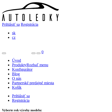
Prihlásiť sa
Registrácia
sk
cz
0
Úvod
Produkty
Rozbaľ menu
Konfigurátor
Blog
O nás
Partnerské predajné miesta
Košík
Prihlásiť sa
Registrácia
Vyberte rok výroby modelu: