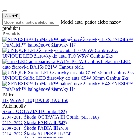
Zavrieť
Model auta, pätica alebo názov
produktu
Produkty
XENESIS™
TruMatch™ halogénové žiarovky H7
UNIQUE LED žiarovky do auta T10 W5W Canbus 2ks
Cree LED
auto žiarovka BA15s P21W Canbus biela
UNIQUE Sulfid LED žiarovky do auta C5W 36mm Canbus 2ks
XENESIS™
TruMatch™ halogénové žiarovky H4
Pätice
H7
W5W (T10)
BA15s
BAU15s
Automobily
Škoda OCTAVIA II Combi
(1Z5)
Škoda OCTAVIA III Combi
2004 - 2013
(5E5, 5E6)
Škoda FABIA II
2012 - 2022
(542)
Škoda FABIA III
2006 - 2014
(NJ3)
Škoda SUPERB II
2014 - 2022
(3T4)