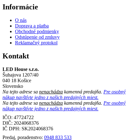
Informácie
O nás
Doprava a platba
Obchodné podmienky
Odstúpenie od zmluvy
Reklamačný protokol
Kontakt
LED House s.r.o.
Šuhajova 1207/40
040 18 Košice
Slovensko
Na tejto adrese sa
nenachádza
kamenná predajňa.
Pre osobný
nákup navštívte jedno z našich predajných miest.
Na tejto adrese sa
nenachádza
kamenná predajňa.
Pre osobný
nákup navštívte jedno z našich predajných miest.
IČO: 47724722
DIČ:
2024068376
IČ DPH:
SK2024068376
Predaj, poradenstvo:
0948 833 533