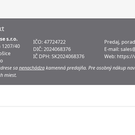
kt
e s.r.o.
IČO: 47724722
Predaj, pora
 1207/40
DIČ:
2024068376
E-mail:
sales
ošice
IČ DPH:
SK2024068376
Web:
https:/
ko
adrese sa
nenachádza
kamenná predajňa.
Pre osobný nákup navš
h miest.