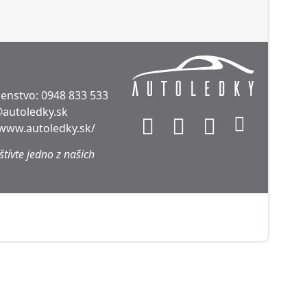
denstvo:
0948 833 533
@autoledky.sk
/www.autoledky.sk/
tívte jedno z našich