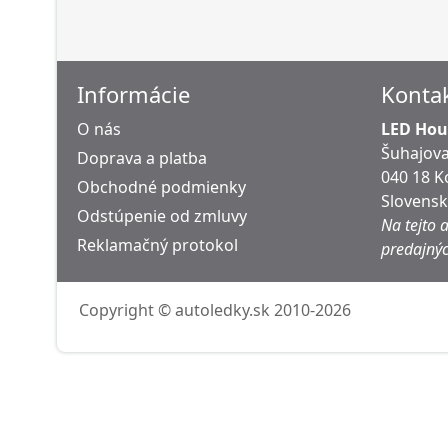
Informácie
Konta
O nás
LED Hous
Šuhajova
Doprava a platba
040 18 K
Obchodné podmienky
Slovens
Odstúpenie od zmluvy
Na tejto 
Reklamačný protokol
predajnýc
Copyright © autoledky.sk 2010-2026