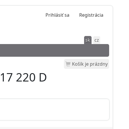
Prihlásiť sa
Registrácia
sk
cz
Košík je prázdny
017 220 D