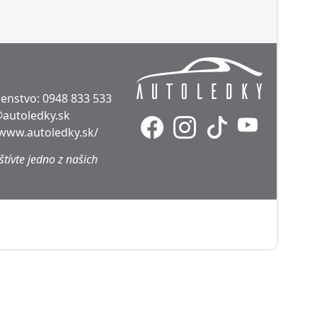
denstvo:
0948 833 533
@autoledky.sk
/www.autoledky.sk/
tívte jedno z našich