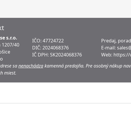
kt
e s.r.o.
IČO: 47724722
Predaj, pora
 1207/40
DIČ:
2024068376
E-mail:
sales
ošice
IČ DPH:
SK2024068376
Web:
https:/
ko
adrese sa
nenachádza
kamenná predajňa.
Pre osobný nákup navš
h miest.