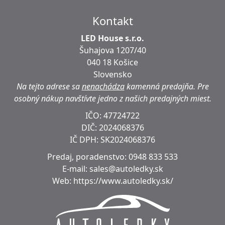
Kontakt
LED House s.r.o.
Šuhajova 1207/40
040 18 Košice
Slovensko
Na tejto adrese sa
nenachádza
kamenná predajňa.
Pre
osobný nákup navštívte jedno z našich predajných miest.
IČO: 47724722
DIČ:
2024068376
IČ DPH:
SK2024068376
Predaj, poradenstvo:
0948 833 533
E-mail:
sales@autoledky.sk
Web:
https://www.autoledky.sk/