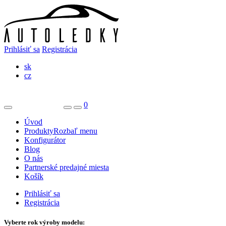
Prihlásiť sa
Registrácia
sk
cz
0
Úvod
Produkty
Rozbaľ menu
Konfigurátor
Blog
O nás
Partnerské predajné miesta
Košík
Prihlásiť sa
Registrácia
Vyberte rok výroby modelu: