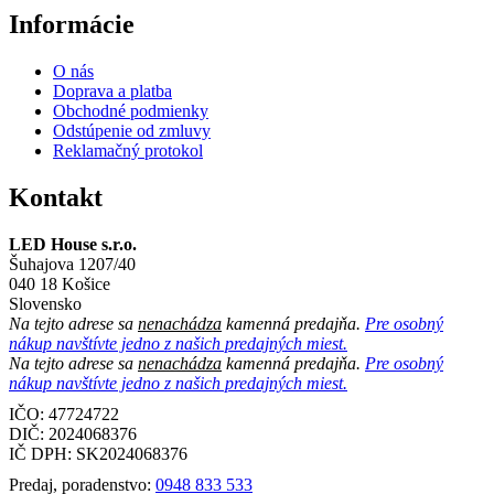
Informácie
O nás
Doprava a platba
Obchodné podmienky
Odstúpenie od zmluvy
Reklamačný protokol
Kontakt
LED House s.r.o.
Šuhajova 1207/40
040 18 Košice
Slovensko
Na tejto adrese sa
nenachádza
kamenná predajňa.
Pre osobný
nákup navštívte jedno z našich predajných miest.
Na tejto adrese sa
nenachádza
kamenná predajňa.
Pre osobný
nákup navštívte jedno z našich predajných miest.
IČO: 47724722
DIČ:
2024068376
IČ DPH:
SK2024068376
Predaj, poradenstvo:
0948 833 533