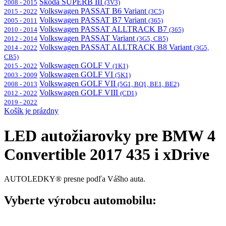
Škoda SUPERB III
2008 - 2015
(3V3)
Volkswagen PASSAT B6 Variant
2015 - 2022
(3C5)
Volkswagen PASSAT B7 Variant
2005 - 2011
(365)
Volkswagen PASSAT ALLTRACK B7
2010 - 2014
(365)
Volkswagen PASSAT Variant
2012 - 2014
(3G5, CB5)
Volkswagen PASSAT ALLTRACK B8 Variant
2014 - 2022
(3G5,
CB5)
Volkswagen GOLF V
2015 - 2022
(1K1)
Volkswagen GOLF VI
2003 - 2009
(5K1)
Volkswagen GOLF VII
2008 - 2013
(5G1, BQ1, BE1, BE2)
Volkswagen GOLF VIII
2012 - 2022
(CD1)
2019 - 2022
Košík je prázdny
LED autožiarovky pre BMW 4
Convertible 2017 435 i xDrive
AUTOLEDKY® presne podľa Vášho auta.
Vyberte výrobcu automobilu: