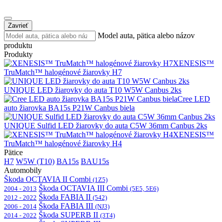
Zavrieť
Model auta, pätica alebo názov
produktu
Produkty
XENESIS™
TruMatch™ halogénové žiarovky H7
UNIQUE LED žiarovky do auta T10 W5W Canbus 2ks
Cree LED
auto žiarovka BA15s P21W Canbus biela
UNIQUE Sulfid LED žiarovky do auta C5W 36mm Canbus 2ks
XENESIS™
TruMatch™ halogénové žiarovky H4
Pätice
H7
W5W (T10)
BA15s
BAU15s
Automobily
Škoda OCTAVIA II Combi
(1Z5)
Škoda OCTAVIA III Combi
2004 - 2013
(5E5, 5E6)
Škoda FABIA II
2012 - 2022
(542)
Škoda FABIA III
2006 - 2014
(NJ3)
Škoda SUPERB II
2014 - 2022
(3T4)