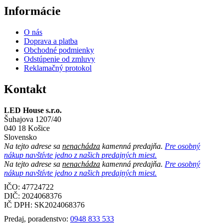
Informácie
O nás
Doprava a platba
Obchodné podmienky
Odstúpenie od zmluvy
Reklamačný protokol
Kontakt
LED House s.r.o.
Šuhajova 1207/40
040 18 Košice
Slovensko
Na tejto adrese sa
nenachádza
kamenná predajňa.
Pre osobný
nákup navštívte jedno z našich predajných miest.
Na tejto adrese sa
nenachádza
kamenná predajňa.
Pre osobný
nákup navštívte jedno z našich predajných miest.
IČO: 47724722
DIČ:
2024068376
IČ DPH:
SK2024068376
Predaj, poradenstvo:
0948 833 533