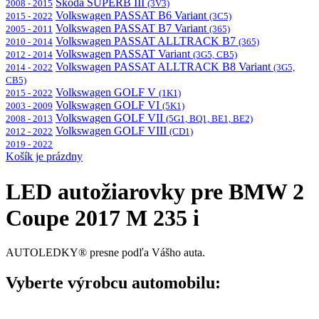
Škoda SUPERB III
2008 - 2015
(3V3)
Volkswagen PASSAT B6 Variant
2015 - 2022
(3C5)
Volkswagen PASSAT B7 Variant
2005 - 2011
(365)
Volkswagen PASSAT ALLTRACK B7
2010 - 2014
(365)
Volkswagen PASSAT Variant
2012 - 2014
(3G5, CB5)
Volkswagen PASSAT ALLTRACK B8 Variant
2014 - 2022
(3G5,
CB5)
Volkswagen GOLF V
2015 - 2022
(1K1)
Volkswagen GOLF VI
2003 - 2009
(5K1)
Volkswagen GOLF VII
2008 - 2013
(5G1, BQ1, BE1, BE2)
Volkswagen GOLF VIII
2012 - 2022
(CD1)
2019 - 2022
Košík je prázdny
LED autožiarovky pre BMW 2
Coupe 2017 M 235 i
AUTOLEDKY® presne podľa Vášho auta.
Vyberte výrobcu automobilu: