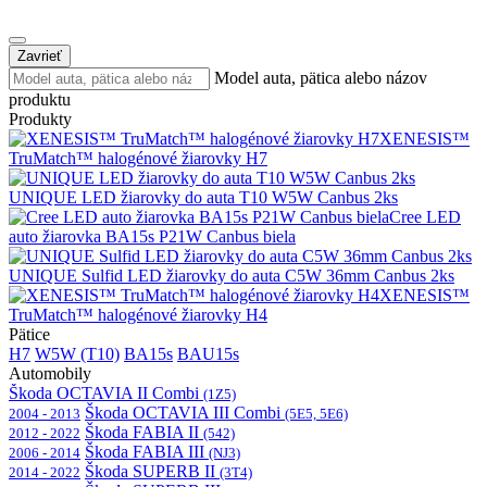
Zavrieť
Model auta, pätica alebo názov
produktu
Produkty
XENESIS™
TruMatch™ halogénové žiarovky H7
UNIQUE LED žiarovky do auta T10 W5W Canbus 2ks
Cree LED
auto žiarovka BA15s P21W Canbus biela
UNIQUE Sulfid LED žiarovky do auta C5W 36mm Canbus 2ks
XENESIS™
TruMatch™ halogénové žiarovky H4
Pätice
H7
W5W (T10)
BA15s
BAU15s
Automobily
Škoda OCTAVIA II Combi
(1Z5)
Škoda OCTAVIA III Combi
2004 - 2013
(5E5, 5E6)
Škoda FABIA II
2012 - 2022
(542)
Škoda FABIA III
2006 - 2014
(NJ3)
Škoda SUPERB II
2014 - 2022
(3T4)