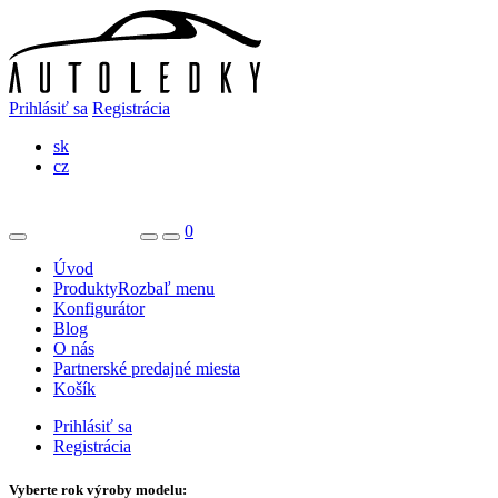
Prihlásiť sa
Registrácia
sk
cz
0
Úvod
Produkty
Rozbaľ menu
Konfigurátor
Blog
O nás
Partnerské predajné miesta
Košík
Prihlásiť sa
Registrácia
Vyberte rok výroby modelu: