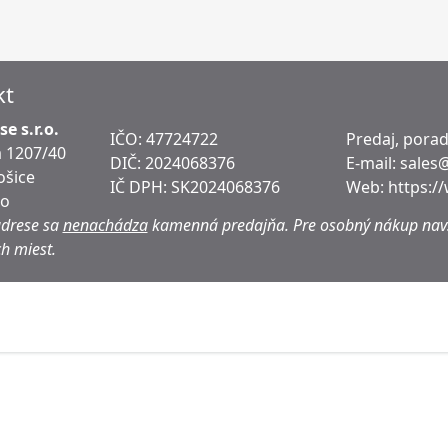
kt
e s.r.o.
IČO: 47724722
Predaj, pora
 1207/40
DIČ:
2024068376
E-mail:
sales
ošice
IČ DPH:
SK2024068376
Web:
https:/
ko
adrese sa
nenachádza
kamenná predajňa.
Pre osobný nákup navš
h miest.