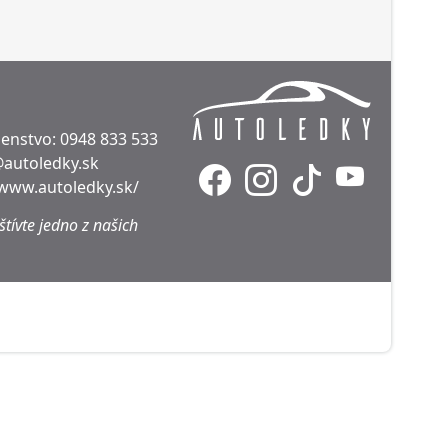
denstvo:
0948 833 533
@autoledky.sk
/www.autoledky.sk/
tívte jedno z našich