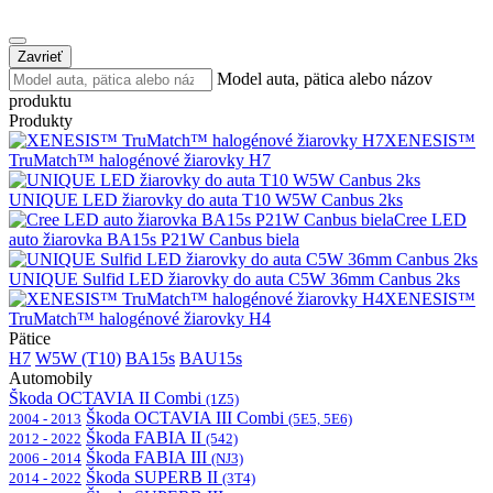
Zavrieť
Model auta, pätica alebo názov
produktu
Produkty
XENESIS™
TruMatch™ halogénové žiarovky H7
UNIQUE LED žiarovky do auta T10 W5W Canbus 2ks
Cree LED
auto žiarovka BA15s P21W Canbus biela
UNIQUE Sulfid LED žiarovky do auta C5W 36mm Canbus 2ks
XENESIS™
TruMatch™ halogénové žiarovky H4
Pätice
H7
W5W (T10)
BA15s
BAU15s
Automobily
Škoda OCTAVIA II Combi
(1Z5)
Škoda OCTAVIA III Combi
2004 - 2013
(5E5, 5E6)
Škoda FABIA II
2012 - 2022
(542)
Škoda FABIA III
2006 - 2014
(NJ3)
Škoda SUPERB II
2014 - 2022
(3T4)