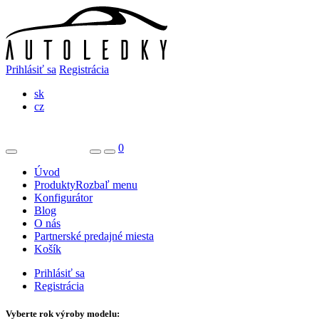
Prihlásiť sa
Registrácia
sk
cz
0
Úvod
Produkty
Rozbaľ menu
Konfigurátor
Blog
O nás
Partnerské predajné miesta
Košík
Prihlásiť sa
Registrácia
Vyberte rok výroby modelu: