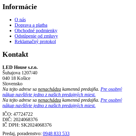
Informácie
O nás
Doprava a platba
Obchodné podmienky
Odstúpenie od zmluvy
Reklamačný protokol
Kontakt
LED House s.r.o.
Šuhajova 1207/40
040 18 Košice
Slovensko
Na tejto adrese sa
nenachádza
kamenná predajňa.
Pre osobný
nákup navštívte jedno z našich predajných miest.
Na tejto adrese sa
nenachádza
kamenná predajňa.
Pre osobný
nákup navštívte jedno z našich predajných miest.
IČO: 47724722
DIČ:
2024068376
IČ DPH:
SK2024068376
Predaj, poradenstvo:
0948 833 533