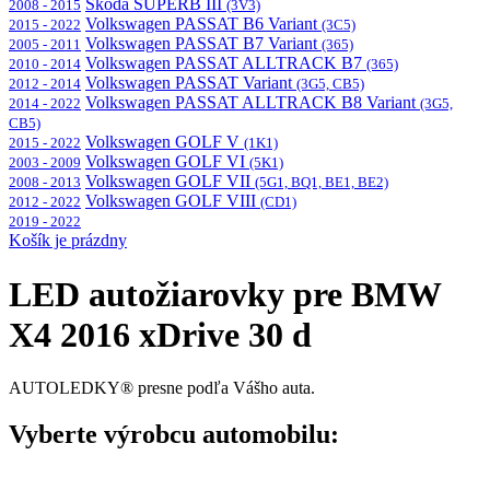
Škoda SUPERB III
2008 - 2015
(3V3)
Volkswagen PASSAT B6 Variant
2015 - 2022
(3C5)
Volkswagen PASSAT B7 Variant
2005 - 2011
(365)
Volkswagen PASSAT ALLTRACK B7
2010 - 2014
(365)
Volkswagen PASSAT Variant
2012 - 2014
(3G5, CB5)
Volkswagen PASSAT ALLTRACK B8 Variant
2014 - 2022
(3G5,
CB5)
Volkswagen GOLF V
2015 - 2022
(1K1)
Volkswagen GOLF VI
2003 - 2009
(5K1)
Volkswagen GOLF VII
2008 - 2013
(5G1, BQ1, BE1, BE2)
Volkswagen GOLF VIII
2012 - 2022
(CD1)
2019 - 2022
Košík je prázdny
LED autožiarovky pre BMW
X4 2016 xDrive 30 d
AUTOLEDKY® presne podľa Vášho auta.
Vyberte výrobcu automobilu: