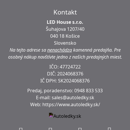
Kontakt
LED House s.r.o.
Šuhajova 1207/40
040 18 Košice
Slovensko
Na tejto adrese sa
nenachádza
kamenná predajňa.
Pre
osobný nákup navštívte jedno z našich predajných miest.
IČO: 47724722
DIČ:
2024068376
IČ DPH:
SK2024068376
Predaj, poradenstvo:
0948 833 533
E-mail:
sales@autoledky.sk
Web:
https://www.autoledky.sk/