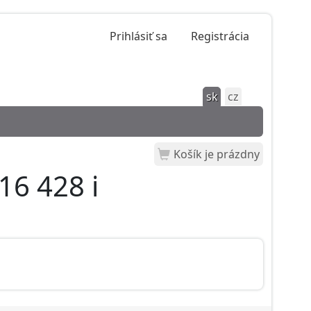
Prihlásiť sa
Registrácia
sk
cz
Košík je prázdny
16 428 i