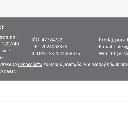
kt
e s.r.o.
IČO: 47724722
Predaj, pora
 1207/40
DIČ:
2024068376
E-mail:
sales
ošice
IČ DPH:
SK2024068376
Web:
https:/
ko
adrese sa
nenachádza
kamenná predajňa.
Pre osobný nákup navš
h miest.