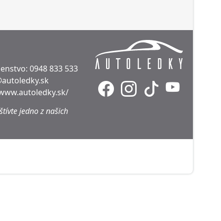
denstvo:
0948 833 533
@autoledky.sk
/www.autoledky.sk/
tívte jedno z našich