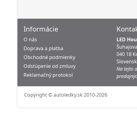
Informácie
Konta
O nás
LED Hous
Šuhajova
Doprava a platba
040 18 K
Obchodné podmienky
Slovens
Odstúpenie od zmluvy
Na tejto 
Reklamačný protokol
predajnýc
Copyright © autoledky.sk 2010-2026