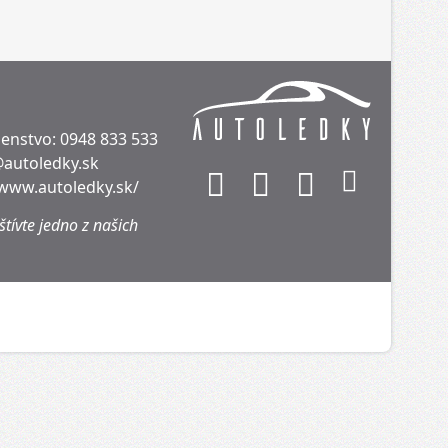
denstvo:
0948 833 533
@autoledky.sk
/www.autoledky.sk/
tívte jedno z našich