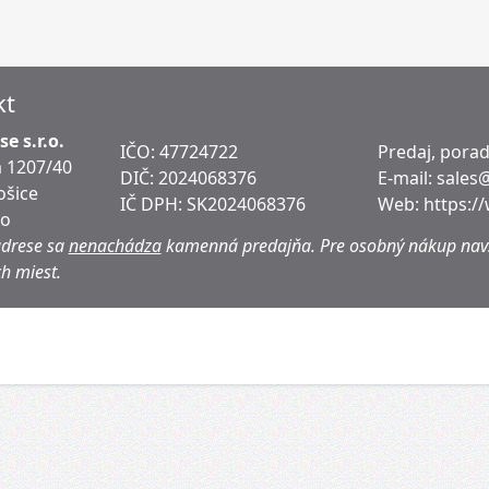
kt
e s.r.o.
IČO: 47724722
Predaj, pora
 1207/40
DIČ:
2024068376
E-mail:
sales
ošice
IČ DPH:
SK2024068376
Web:
https:/
ko
adrese sa
nenachádza
kamenná predajňa.
Pre osobný nákup navš
h miest.