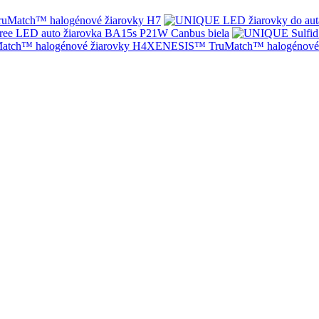
Match™ halogénové žiarovky H7
ree LED auto žiarovka BA15s P21W Canbus biela
XENESIS™ TruMatch™ halogénové 