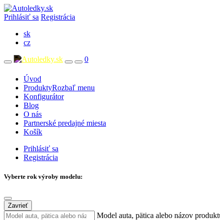
Prihlásiť sa
Registrácia
sk
cz
0
Úvod
Produkty
Rozbaľ menu
Konfigurátor
Blog
O nás
Partnerské predajné miesta
Košík
Prihlásiť sa
Registrácia
Vyberte rok výroby modelu:
Zavrieť
Model auta, pätica alebo názov produkt