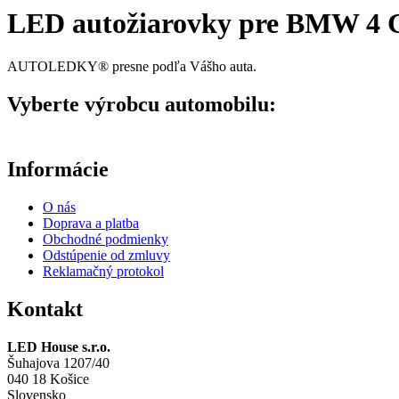
LED autožiarovky pre BMW 4 Co
AUTOLEDKY® presne podľa Vášho auta.
Vyberte výrobcu automobilu:
Informácie
O nás
Doprava a platba
Obchodné podmienky
Odstúpenie od zmluvy
Reklamačný protokol
Kontakt
LED House s.r.o.
Šuhajova 1207/40
040 18 Košice
Slovensko