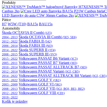
Produkty
XENESIS™ Tru
Canbus 2ks
C
LED žiarovky do auta C5W 36mm Canbus 2ks
Pätice
H7
W5W (T10)
BA15s
BAU15s
Automobily
Škoda OCTAVIA II Combi
(1Z5)
Škoda OCTAVIA III Combi
2004 - 2013
(5E5, 5E6)
Škoda FABIA II
2012 - 2022
(542)
Škoda FABIA III
2006 - 2014
(NJ3)
Škoda SUPERB II
2014 - 2022
(3T4)
Škoda SUPERB III
2008 - 2015
(3V3)
Volkswagen PASSAT B6 Variant
2015 - 2022
(3C5)
Volkswagen PASSAT B7 Variant
2005 - 2011
(365)
Volkswagen PASSAT ALLTRACK B7
2010 - 2014
(365)
Volkswagen PASSAT Variant
2012 - 2014
(3G5, CB5)
Volkswagen PASSAT ALLTRACK B8 Variant
2014 - 2022
(3G5, CB5)
Volkswagen GOLF V
2015 - 2022
(1K1)
Volkswagen GOLF VI
2003 - 2009
(5K1)
Volkswagen GOLF VII
2008 - 2013
(5G1, BQ1, BE1, BE2)
Volkswagen GOLF VIII
2012 - 2022
(CD1)
2019 - 2022
Košík je prázdny