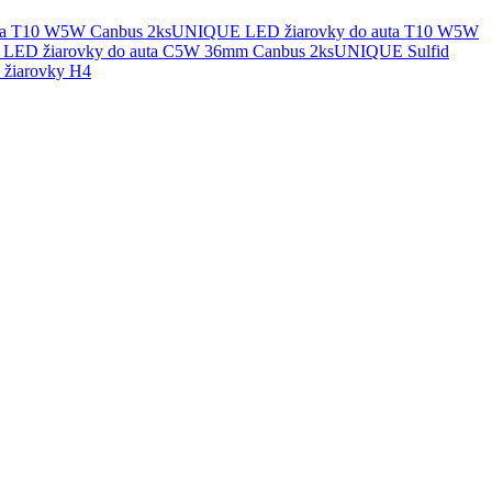
UNIQUE LED žiarovky do auta T10 W5W
UNIQUE Sulfid
žiarovky H4