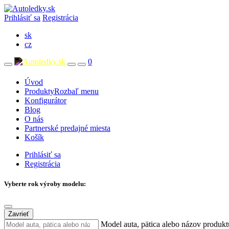
Prihlásiť sa
Registrácia
sk
cz
0
Úvod
Produkty
Rozbaľ menu
Konfigurátor
Blog
O nás
Partnerské predajné miesta
Košík
Prihlásiť sa
Registrácia
Vyberte rok výroby modelu:
Zavrieť
Model auta, pätica alebo názov produkt