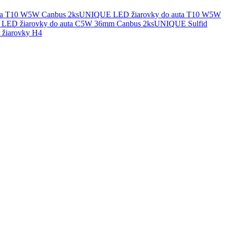
UNIQUE LED žiarovky do auta T10 W5W
UNIQUE Sulfid
žiarovky H4