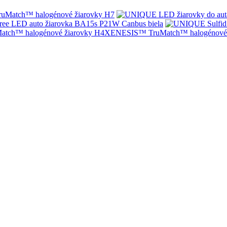
Match™ halogénové žiarovky H7
ree LED auto žiarovka BA15s P21W Canbus biela
XENESIS™ TruMatch™ halogénové 