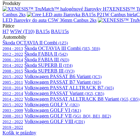
Produkty
XENESIS™ Tru
Canbus 2ks
C
LED žiarovky do auta C5W 36mm Canbus 2ks
Pätice
H7
W5W (T10)
BA15s
BAU15s
Automobily
Škoda OCTAVIA II Combi
(1Z5)
Škoda OCTAVIA III Combi
2004 - 2013
(5E5, 5E6)
Škoda FABIA II
2012 - 2022
(542)
Škoda FABIA III
2006 - 2014
(NJ3)
Škoda SUPERB II
2014 - 2022
(3T4)
Škoda SUPERB III
2008 - 2015
(3V3)
Volkswagen PASSAT B6 Variant
2015 - 2022
(3C5)
Volkswagen PASSAT B7 Variant
2005 - 2011
(365)
Volkswagen PASSAT ALLTRACK B7
2010 - 2014
(365)
Volkswagen PASSAT Variant
2012 - 2014
(3G5, CB5)
Volkswagen PASSAT ALLTRACK B8 Variant
2014 - 2022
(3G5, CB5)
Volkswagen GOLF V
2015 - 2022
(1K1)
Volkswagen GOLF VI
2003 - 2009
(5K1)
Volkswagen GOLF VII
2008 - 2013
(5G1, BQ1, BE1, BE2)
Volkswagen GOLF VIII
2012 - 2022
(CD1)
2019 - 2022
Košík je prázdny