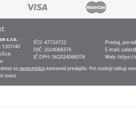
kt
e s.r.o.
IČO: 47724722
Predaj, pora
 1207/40
DIČ:
2024068376
E-mail:
sales
ošice
IČ DPH:
SK2024068376
Web:
https:/
ko
adrese sa
nenachádza
kamenná predajňa.
Pre osobný nákup navš
h miest.