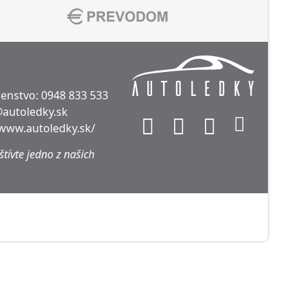
denstvo:
0948 833 533
@autoledky.sk
/www.autoledky.sk/
tívte jedno z našich