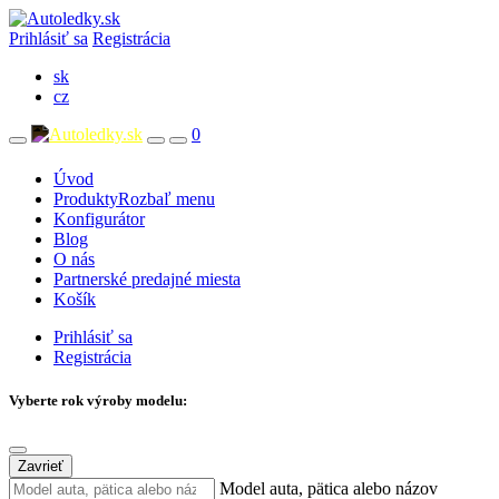
Prihlásiť sa
Registrácia
sk
cz
0
Úvod
Produkty
Rozbaľ menu
Konfigurátor
Blog
O nás
Partnerské predajné miesta
Košík
Prihlásiť sa
Registrácia
Vyberte rok výroby modelu:
Zavrieť
Model auta, pätica alebo názov