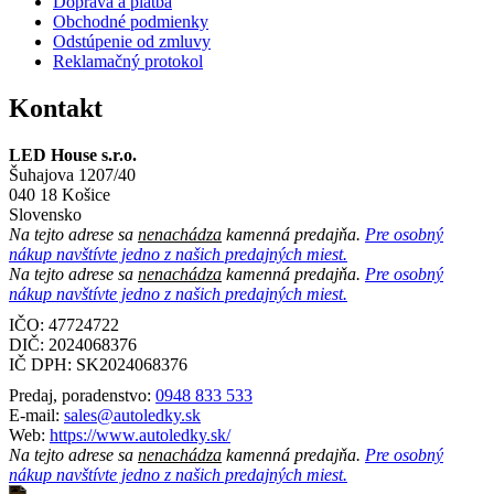
Doprava a platba
Obchodné podmienky
Odstúpenie od zmluvy
Reklamačný protokol
Kontakt
LED House s.r.o.
Šuhajova 1207/40
040 18 Košice
Slovensko
Na tejto adrese sa
nenachádza
kamenná predajňa.
Pre osobný
nákup navštívte jedno z našich predajných miest.
Na tejto adrese sa
nenachádza
kamenná predajňa.
Pre osobný
nákup navštívte jedno z našich predajných miest.
IČO: 47724722
DIČ:
2024068376
IČ DPH:
SK2024068376
Predaj, poradenstvo:
0948 833 533
E-mail:
sales@autoledky.sk
Web:
https://www.autoledky.sk/
Na tejto adrese sa
nenachádza
kamenná predajňa.
Pre osobný
nákup navštívte jedno z našich predajných miest.