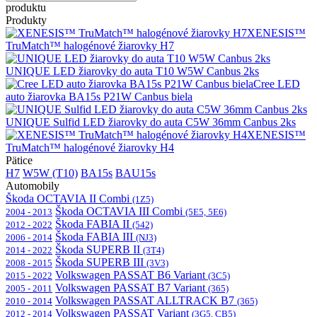
produktu
Produkty
XENESIS™
TruMatch™ halogénové žiarovky H7
UNIQUE LED žiarovky do auta T10 W5W Canbus 2ks
Cree LED
auto žiarovka BA15s P21W Canbus biela
UNIQUE Sulfid LED žiarovky do auta C5W 36mm Canbus 2ks
XENESIS™
TruMatch™ halogénové žiarovky H4
Pätice
H7
W5W (T10)
BA15s
BAU15s
Automobily
Škoda OCTAVIA II Combi
(1Z5)
Škoda OCTAVIA III Combi
2004 - 2013
(5E5, 5E6)
Škoda FABIA II
2012 - 2022
(542)
Škoda FABIA III
2006 - 2014
(NJ3)
Škoda SUPERB II
2014 - 2022
(3T4)
Škoda SUPERB III
2008 - 2015
(3V3)
Volkswagen PASSAT B6 Variant
2015 - 2022
(3C5)
Volkswagen PASSAT B7 Variant
2005 - 2011
(365)
Volkswagen PASSAT ALLTRACK B7
2010 - 2014
(365)
Volkswagen PASSAT Variant
2012 - 2014
(3G5, CB5)