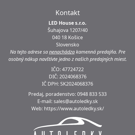
Kontakt
LED House s.r.o.
Šuhajova 1207/40
040 18 Košice
Slovensko
Na tejto adrese sa
nenachádza
kamenná predajňa.
Pre
osobný nákup navštívte jedno z našich predajných miest.
IČO: 47724722
DIČ:
2024068376
IČ DPH:
SK2024068376
Predaj, poradenstvo:
0948 833 533
E-mail:
sales@autoledky.sk
Web:
https://www.autoledky.sk/