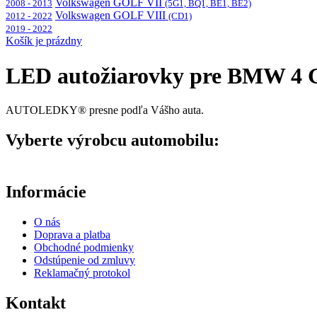
Volkswagen GOLF VII
2008 - 2013
(5G1, BQ1, BE1, BE2)
Volkswagen GOLF VIII
2012 - 2022
(CD1)
2019 - 2022
Košík je prázdny
LED autožiarovky pre BMW 4 G
AUTOLEDKY® presne podľa Vášho auta.
Vyberte výrobcu automobilu:
Informácie
O nás
Doprava a platba
Obchodné podmienky
Odstúpenie od zmluvy
Reklamačný protokol
Kontakt