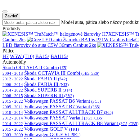
Zavrieť
Model auta, pätica alebo názov produkt
Produkty
XENESIS™ Tru
Canbus 2ks
C
LED žiarovky do auta C5W 36mm Canbus 2ks
Pätice
H7
W5W (T10)
BA15s
BAU15s
Automobily
Škoda OCTAVIA II Combi
(1Z5)
Škoda OCTAVIA III Combi
2004 - 2013
(5E5, 5E6)
Škoda FABIA II
2012 - 2022
(542)
Škoda FABIA III
2006 - 2014
(NJ3)
Škoda SUPERB II
2014 - 2022
(3T4)
Škoda SUPERB III
2008 - 2015
(3V3)
Volkswagen PASSAT B6 Variant
2015 - 2022
(3C5)
Volkswagen PASSAT B7 Variant
2005 - 2011
(365)
Volkswagen PASSAT ALLTRACK B7
2010 - 2014
(365)
Volkswagen PASSAT Variant
2012 - 2014
(3G5, CB5)
Volkswagen PASSAT ALLTRACK B8 Variant
2014 - 2022
(3G5, CB5)
Volkswagen GOLF V
2015 - 2022
(1K1)
Volkswagen GOLF VI
2003 - 2009
(5K1)