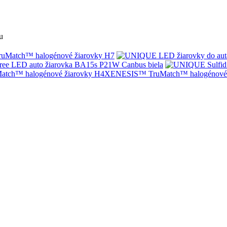
u
Match™ halogénové žiarovky H7
ree LED auto žiarovka BA15s P21W Canbus biela
XENESIS™ TruMatch™ halogénové 