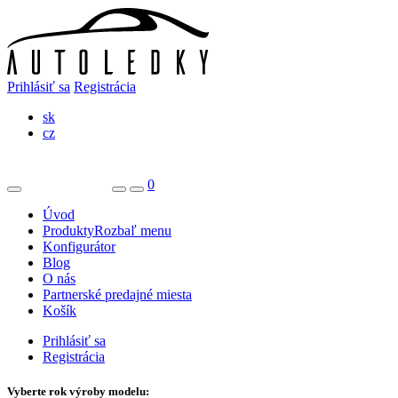
Prihlásiť sa
Registrácia
sk
cz
0
Úvod
Produkty
Rozbaľ menu
Konfigurátor
Blog
O nás
Partnerské predajné miesta
Košík
Prihlásiť sa
Registrácia
Vyberte rok výroby modelu: