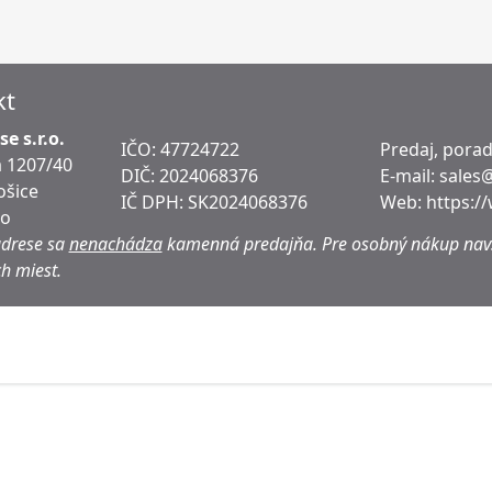
kt
e s.r.o.
IČO: 47724722
Predaj, pora
 1207/40
DIČ:
2024068376
E-mail:
sales
ošice
IČ DPH:
SK2024068376
Web:
https:/
ko
adrese sa
nenachádza
kamenná predajňa.
Pre osobný nákup navš
h miest.