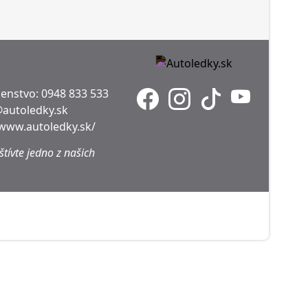
denstvo:
0948 833 533
@autoledky.sk
/www.autoledky.sk/
tívte jedno z našich