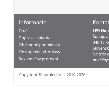
Informácie
Konta
O nás
LED Hous
Šuhajova
Doprava a platba
040 18 K
Obchodné podmienky
Slovens
Odstúpenie od zmluvy
Na tejto 
Reklamačný protokol
predajnýc
Copyright © autoledky.sk 2010-2026