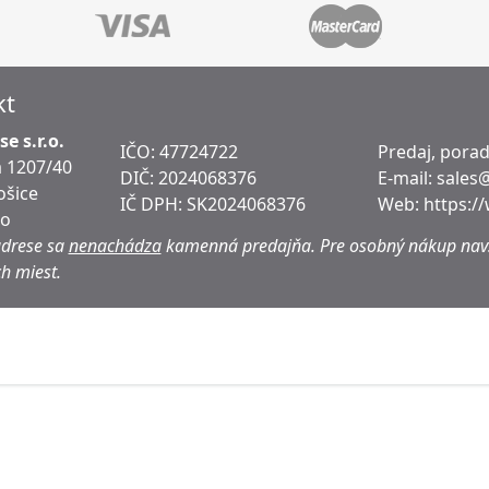
kt
e s.r.o.
IČO: 47724722
Predaj, pora
 1207/40
DIČ:
2024068376
E-mail:
sales
ošice
IČ DPH:
SK2024068376
Web:
https:/
ko
adrese sa
nenachádza
kamenná predajňa.
Pre osobný nákup navš
h miest.