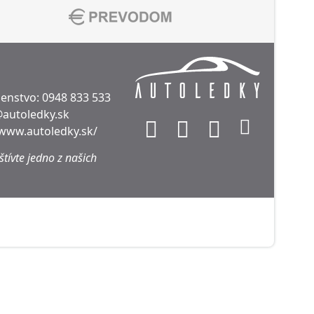
denstvo:
0948 833 533
@autoledky.sk
/www.autoledky.sk/
tívte jedno z našich