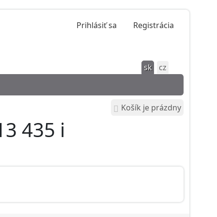
Prihlásiť sa
Registrácia
sk
cz
Košík je prázdny
3 435 i