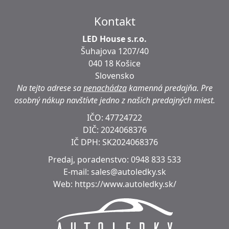
Kontakt
LED House s.r.o.
Šuhajova 1207/40
040 18 Košice
Slovensko
Na tejto adrese sa
nenachádza
kamenná predajňa.
Pre
osobný nákup navštívte jedno z našich predajných miest.
IČO: 47724722
DIČ:
2024068376
IČ DPH:
SK2024068376
Predaj, poradenstvo:
0948 833 533
E-mail:
sales@autoledky.sk
Web:
https://www.autoledky.sk/