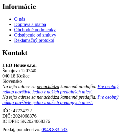
Informácie
O nás
Doprava a platba
Obchodné podmienky
Odstúpenie od zmluvy
Reklamačný protokol
Kontakt
LED House s.r.o.
Šuhajova 1207/40
040 18 Košice
Slovensko
Na tejto adrese sa
nenachádza
kamenná predajňa.
Pre osobný
nákup navštívte jedno z našich predajných miest.
Na tejto adrese sa
nenachádza
kamenná predajňa.
Pre osobný
nákup navštívte jedno z našich predajných miest.
IČO: 47724722
DIČ:
2024068376
IČ DPH:
SK2024068376
Predaj, poradenstvo:
0948 833 533