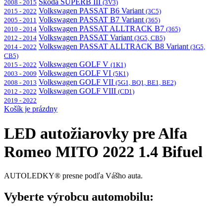
Škoda SUPERB III
2008 - 2015
(3V3)
Volkswagen PASSAT B6 Variant
2015 - 2022
(3C5)
Volkswagen PASSAT B7 Variant
2005 - 2011
(365)
Volkswagen PASSAT ALLTRACK B7
2010 - 2014
(365)
Volkswagen PASSAT Variant
2012 - 2014
(3G5, CB5)
Volkswagen PASSAT ALLTRACK B8 Variant
2014 - 2022
(3G5,
CB5)
Volkswagen GOLF V
2015 - 2022
(1K1)
Volkswagen GOLF VI
2003 - 2009
(5K1)
Volkswagen GOLF VII
2008 - 2013
(5G1, BQ1, BE1, BE2)
Volkswagen GOLF VIII
2012 - 2022
(CD1)
2019 - 2022
Košík je prázdny
LED autožiarovky pre Alfa
Romeo MITO 2022 1.4 Bifuel
AUTOLEDKY® presne podľa Vášho auta.
Vyberte výrobcu automobilu: