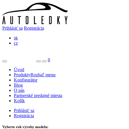
Prihlásiť sa
Registrácia
sk
cz
0
Úvod
Produkty
Rozbaľ menu
Konfigurátor
Blog
O nás
Partnerské predajné miesta
Košík
Prihlásiť sa
Registrácia
Vyberte rok výroby modelu: