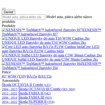
Zavrieť
Model auta, pätica alebo názov
produktu
Produkty
XENESIS™
TruMatch™ halogénové žiarovky H7
UNIQUE LED žiarovky do auta T10 W5W Canbus 2ks
Cree LED
auto žiarovka BA15s P21W Canbus biela
UNIQUE Sulfid LED žiarovky do auta C5W 36mm Canbus 2ks
XENESIS™
TruMatch™ halogénové žiarovky H4
Pätice
H7
W5W (T10)
BA15s
BAU15s
Automobily
Škoda OCTAVIA II Combi
(1Z5)
Škoda OCTAVIA III Combi
2004 - 2013
(5E5, 5E6)
Škoda FABIA II
2012 - 2022
(542)
Škoda FABIA III
2006 - 2014
(NJ3)
Škoda SUPERB II
2014 - 2022
(3T4)