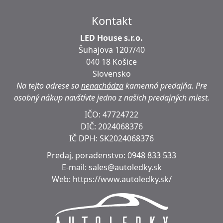
Kontakt
LED House s.r.o.
Šuhajova 1207/40
040 18 Košice
Slovensko
Na tejto adrese sa
nenachádza
kamenná predajňa.
Pre
osobný nákup navštívte jedno z našich predajných miest.
IČO: 47724722
DIČ:
2024068376
IČ DPH:
SK2024068376
Predaj, poradenstvo:
0948 833 533
E-mail:
sales@autoledky.sk
Web:
https://www.autoledky.sk/