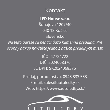
Kontakt
LED House s.r.o.
Šuhajova 1207/40
040 18 Košice
Slovensko
Na tejto adrese sa
nenachádza
kamenná predajňa.
Pre
osobný nákup navštívte jedno z našich predajných miest.
IČO: 47724722
DIČ:
2024068376
IČ DPH:
SK2024068376
Predaj, poradenstvo:
0948 833 533
E-mail:
sales@autoledky.sk
Web:
https://www.autoledky.sk/