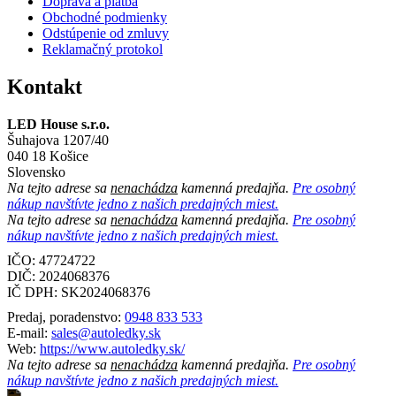
Doprava a platba
Obchodné podmienky
Odstúpenie od zmluvy
Reklamačný protokol
Kontakt
LED House s.r.o.
Šuhajova 1207/40
040 18 Košice
Slovensko
Na tejto adrese sa
nenachádza
kamenná predajňa.
Pre osobný
nákup navštívte jedno z našich predajných miest.
Na tejto adrese sa
nenachádza
kamenná predajňa.
Pre osobný
nákup navštívte jedno z našich predajných miest.
IČO: 47724722
DIČ:
2024068376
IČ DPH:
SK2024068376
Predaj, poradenstvo:
0948 833 533
E-mail:
sales@autoledky.sk
Web:
https://www.autoledky.sk/
Na tejto adrese sa
nenachádza
kamenná predajňa.
Pre osobný
nákup navštívte jedno z našich predajných miest.