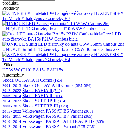
produktu
Produkty
XENESIS™
TruMatch™ halogénové žiarovky H7
UNIQUE LED žiarovky do auta T10 W5W Canbus 2ks
Cree LED
auto žiarovka BA15s P21W Canbus biela
UNIQUE Sulfid LED žiarovky do auta C5W 36mm Canbus 2ks
XENESIS™
TruMatch™ halogénové žiarovky H4
Pätice
H7
W5W (T10)
BA15s
BAU15s
Automobily
Škoda OCTAVIA II Combi
(1Z5)
Škoda OCTAVIA III Combi
2004 - 2013
(5E5, 5E6)
Škoda FABIA II
2012 - 2022
(542)
Škoda FABIA III
2006 - 2014
(NJ3)
Škoda SUPERB II
2014 - 2022
(3T4)
Škoda SUPERB III
2008 - 2015
(3V3)
Volkswagen PASSAT B6 Variant
2015 - 2022
(3C5)
Volkswagen PASSAT B7 Variant
2005 - 2011
(365)
Volkswagen PASSAT ALLTRACK B7
2010 - 2014
(365)
Volkswagen PASSAT Variant
2012 - 2014
(3G5, CB5)