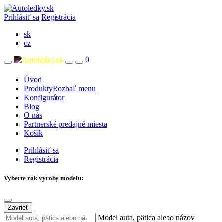
Prihlásiť sa
Registrácia
sk
cz
0
Úvod
Produkty
Rozbaľ menu
Konfigurátor
Blog
O nás
Partnerské predajné miesta
Košík
Prihlásiť sa
Registrácia
Vyberte rok výroby modelu:
Zavrieť
Model auta, pätica alebo názov