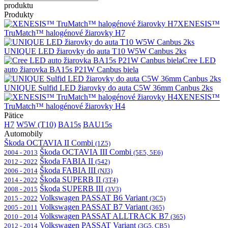
produktu
Produkty
XENESIS™
TruMatch™ halogénové žiarovky H7
UNIQUE LED žiarovky do auta T10 W5W Canbus 2ks
Cree LED
auto žiarovka BA15s P21W Canbus biela
UNIQUE Sulfid LED žiarovky do auta C5W 36mm Canbus 2ks
XENESIS™
TruMatch™ halogénové žiarovky H4
Pätice
H7
W5W (T10)
BA15s
BAU15s
Automobily
Škoda OCTAVIA II Combi
(1Z5)
Škoda OCTAVIA III Combi
2004 - 2013
(5E5, 5E6)
Škoda FABIA II
2012 - 2022
(542)
Škoda FABIA III
2006 - 2014
(NJ3)
Škoda SUPERB II
2014 - 2022
(3T4)
Škoda SUPERB III
2008 - 2015
(3V3)
Volkswagen PASSAT B6 Variant
2015 - 2022
(3C5)
Volkswagen PASSAT B7 Variant
2005 - 2011
(365)
Volkswagen PASSAT ALLTRACK B7
2010 - 2014
(365)
Volkswagen PASSAT Variant
2012 - 2014
(3G5, CB5)