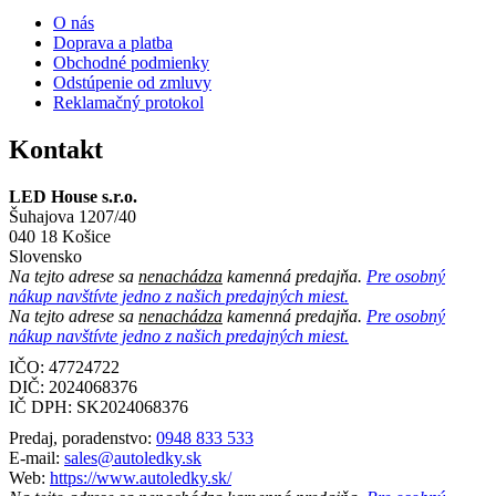
O nás
Doprava a platba
Obchodné podmienky
Odstúpenie od zmluvy
Reklamačný protokol
Kontakt
LED House s.r.o.
Šuhajova 1207/40
040 18 Košice
Slovensko
Na tejto adrese sa
nenachádza
kamenná predajňa.
Pre osobný
nákup navštívte jedno z našich predajných miest.
Na tejto adrese sa
nenachádza
kamenná predajňa.
Pre osobný
nákup navštívte jedno z našich predajných miest.
IČO: 47724722
DIČ:
2024068376
IČ DPH:
SK2024068376
Predaj, poradenstvo:
0948 833 533
E-mail:
sales@autoledky.sk
Web:
https://www.autoledky.sk/