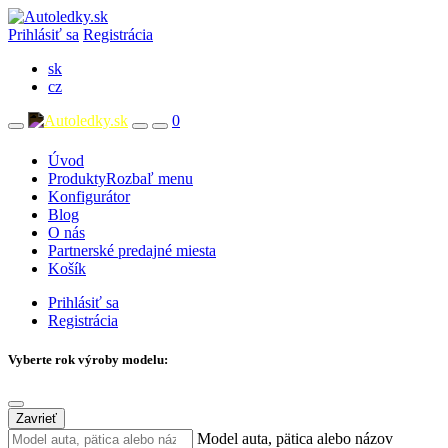
Prihlásiť sa
Registrácia
sk
cz
0
Úvod
Produkty
Rozbaľ menu
Konfigurátor
Blog
O nás
Partnerské predajné miesta
Košík
Prihlásiť sa
Registrácia
Vyberte rok výroby modelu:
Zavrieť
Model auta, pätica alebo názov