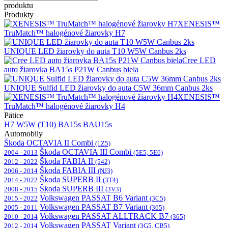
produktu
Produkty
XENESIS™
TruMatch™ halogénové žiarovky H7
UNIQUE LED žiarovky do auta T10 W5W Canbus 2ks
Cree LED
auto žiarovka BA15s P21W Canbus biela
UNIQUE Sulfid LED žiarovky do auta C5W 36mm Canbus 2ks
XENESIS™
TruMatch™ halogénové žiarovky H4
Pätice
H7
W5W (T10)
BA15s
BAU15s
Automobily
Škoda OCTAVIA II Combi
(1Z5)
Škoda OCTAVIA III Combi
2004 - 2013
(5E5, 5E6)
Škoda FABIA II
2012 - 2022
(542)
Škoda FABIA III
2006 - 2014
(NJ3)
Škoda SUPERB II
2014 - 2022
(3T4)
Škoda SUPERB III
2008 - 2015
(3V3)
Volkswagen PASSAT B6 Variant
2015 - 2022
(3C5)
Volkswagen PASSAT B7 Variant
2005 - 2011
(365)
Volkswagen PASSAT ALLTRACK B7
2010 - 2014
(365)
Volkswagen PASSAT Variant
2012 - 2014
(3G5, CB5)