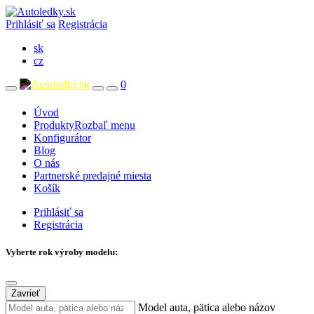
Prihlásiť sa
Registrácia
sk
cz
0
Úvod
Produkty
Rozbaľ menu
Konfigurátor
Blog
O nás
Partnerské predajné miesta
Košík
Prihlásiť sa
Registrácia
Vyberte rok výroby modelu:
Zavrieť
Model auta, pätica alebo názov