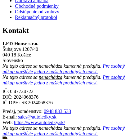
Doprava a platba
Obchodné podmienky
Odstúpenie od zmluvy
Reklamačný protokol
Kontakt
LED House s.r.o.
Šuhajova 1207/40
040 18 Košice
Slovensko
Na tejto adrese sa
nenachádza
kamenná predajňa.
Pre osobný
nákup navštívte jedno z našich predajných miest.
Na tejto adrese sa
nenachádza
kamenná predajňa.
Pre osobný
nákup navštívte jedno z našich predajných miest.
IČO: 47724722
DIČ:
2024068376
IČ DPH:
SK2024068376
Predaj, poradenstvo:
0948 833 533
E-mail:
sales@autoledky.sk
Web:
https://www.autoledky.sk/
Na tejto adrese sa
nenachádza
kamenná predajňa.
Pre osobný
nákup navštívte jedno z našich predajných miest.