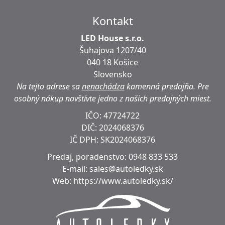
Kontakt
LED House s.r.o.
Šuhajova 1207/40
040 18 Košice
Slovensko
Na tejto adrese sa
nenachádza
kamenná predajňa.
Pre
osobný nákup navštívte jedno z našich predajných miest.
IČO: 47724722
DIČ:
2024068376
IČ DPH:
SK2024068376
Predaj, poradenstvo:
0948 833 533
E-mail:
sales@autoledky.sk
Web:
https://www.autoledky.sk/