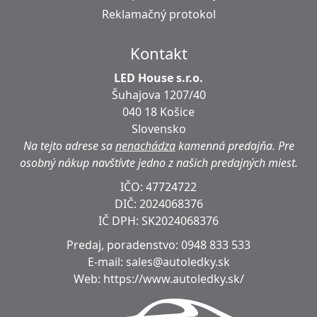
Reklamačný protokol
Kontakt
LED House s.r.o.
Šuhajova 1207/40
040 18 Košice
Slovensko
Na tejto adrese sa
nenachádza
kamenná predajňa.
Pre
osobný nákup navštívte jedno z našich predajných miest.
IČO: 47724722
DIČ:
2024068376
IČ DPH:
SK2024068376
Predaj, poradenstvo:
0948 833 533
E-mail:
sales@autoledky.sk
Web:
https://www.autoledky.sk/