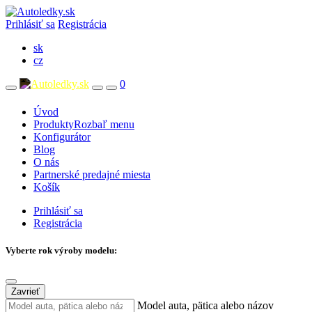
Prihlásiť sa
Registrácia
sk
cz
0
Úvod
Produkty
Rozbaľ menu
Konfigurátor
Blog
O nás
Partnerské predajné miesta
Košík
Prihlásiť sa
Registrácia
Vyberte rok výroby modelu:
Zavrieť
Model auta, pätica alebo názov