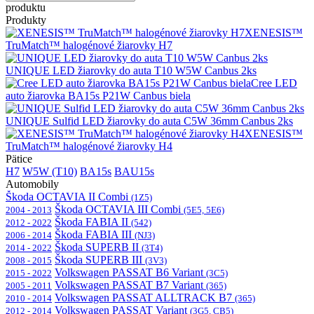
produktu
Produkty
XENESIS™
TruMatch™ halogénové žiarovky H7
UNIQUE LED žiarovky do auta T10 W5W Canbus 2ks
Cree LED
auto žiarovka BA15s P21W Canbus biela
UNIQUE Sulfid LED žiarovky do auta C5W 36mm Canbus 2ks
XENESIS™
TruMatch™ halogénové žiarovky H4
Pätice
H7
W5W (T10)
BA15s
BAU15s
Automobily
Škoda OCTAVIA II Combi
(1Z5)
Škoda OCTAVIA III Combi
2004 - 2013
(5E5, 5E6)
Škoda FABIA II
2012 - 2022
(542)
Škoda FABIA III
2006 - 2014
(NJ3)
Škoda SUPERB II
2014 - 2022
(3T4)
Škoda SUPERB III
2008 - 2015
(3V3)
Volkswagen PASSAT B6 Variant
2015 - 2022
(3C5)
Volkswagen PASSAT B7 Variant
2005 - 2011
(365)
Volkswagen PASSAT ALLTRACK B7
2010 - 2014
(365)
Volkswagen PASSAT Variant
2012 - 2014
(3G5, CB5)