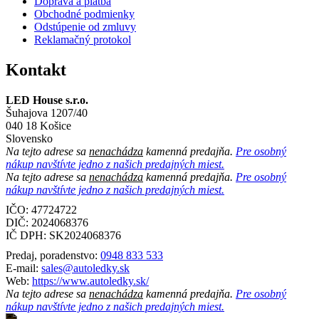
Doprava a platba
Obchodné podmienky
Odstúpenie od zmluvy
Reklamačný protokol
Kontakt
LED House s.r.o.
Šuhajova 1207/40
040 18 Košice
Slovensko
Na tejto adrese sa
nenachádza
kamenná predajňa.
Pre osobný
nákup navštívte jedno z našich predajných miest.
Na tejto adrese sa
nenachádza
kamenná predajňa.
Pre osobný
nákup navštívte jedno z našich predajných miest.
IČO: 47724722
DIČ:
2024068376
IČ DPH:
SK2024068376
Predaj, poradenstvo:
0948 833 533
E-mail:
sales@autoledky.sk
Web:
https://www.autoledky.sk/
Na tejto adrese sa
nenachádza
kamenná predajňa.
Pre osobný
nákup navštívte jedno z našich predajných miest.