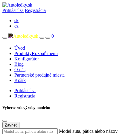
Prihlásiť sa
Registrácia
sk
cz
0
Úvod
Produkty
Rozbaľ menu
Konfigurátor
Blog
O nás
Partnerské predajné miesta
Košík
Prihlásiť sa
Registrácia
Vyberte rok výroby modelu:
Zavrieť
Model auta, pätica alebo názov