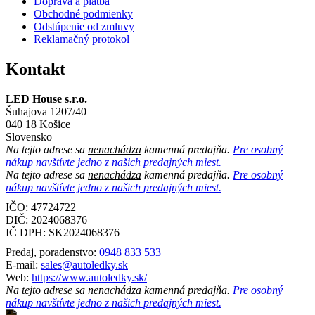
Doprava a platba
Obchodné podmienky
Odstúpenie od zmluvy
Reklamačný protokol
Kontakt
LED House s.r.o.
Šuhajova 1207/40
040 18 Košice
Slovensko
Na tejto adrese sa
nenachádza
kamenná predajňa.
Pre osobný
nákup navštívte jedno z našich predajných miest.
Na tejto adrese sa
nenachádza
kamenná predajňa.
Pre osobný
nákup navštívte jedno z našich predajných miest.
IČO: 47724722
DIČ:
2024068376
IČ DPH:
SK2024068376
Predaj, poradenstvo:
0948 833 533
E-mail:
sales@autoledky.sk
Web:
https://www.autoledky.sk/
Na tejto adrese sa
nenachádza
kamenná predajňa.
Pre osobný
nákup navštívte jedno z našich predajných miest.