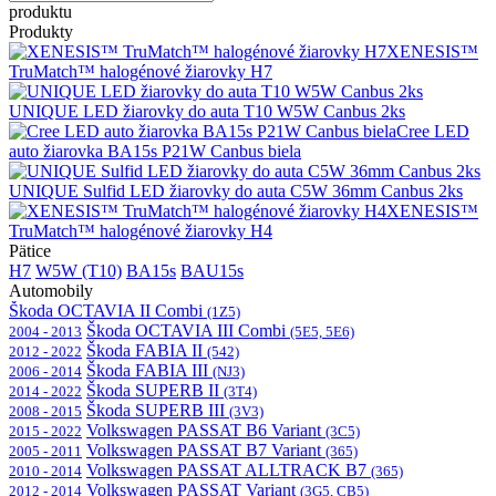
produktu
Produkty
XENESIS™
TruMatch™ halogénové žiarovky H7
UNIQUE LED žiarovky do auta T10 W5W Canbus 2ks
Cree LED
auto žiarovka BA15s P21W Canbus biela
UNIQUE Sulfid LED žiarovky do auta C5W 36mm Canbus 2ks
XENESIS™
TruMatch™ halogénové žiarovky H4
Pätice
H7
W5W (T10)
BA15s
BAU15s
Automobily
Škoda OCTAVIA II Combi
(1Z5)
Škoda OCTAVIA III Combi
2004 - 2013
(5E5, 5E6)
Škoda FABIA II
2012 - 2022
(542)
Škoda FABIA III
2006 - 2014
(NJ3)
Škoda SUPERB II
2014 - 2022
(3T4)
Škoda SUPERB III
2008 - 2015
(3V3)
Volkswagen PASSAT B6 Variant
2015 - 2022
(3C5)
Volkswagen PASSAT B7 Variant
2005 - 2011
(365)
Volkswagen PASSAT ALLTRACK B7
2010 - 2014
(365)
Volkswagen PASSAT Variant
2012 - 2014
(3G5, CB5)