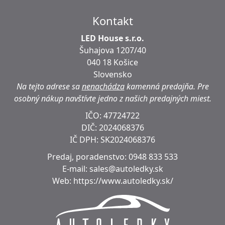
Kontakt
LED House s.r.o.
Šuhajova 1207/40
040 18 Košice
Slovensko
Na tejto adrese sa
nenachádza
kamenná predajňa.
Pre
osobný nákup navštívte jedno z našich predajných miest.
IČO: 47724722
DIČ:
2024068376
IČ DPH:
SK2024068376
Predaj, poradenstvo:
0948 833 533
E-mail:
sales@autoledky.sk
Web:
https://www.autoledky.sk/