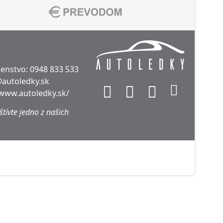
denstvo:
0948 833 533
@autoledky.sk
/www.autoledky.sk/
tívte jedno z našich