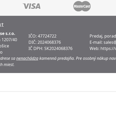
kt
e s.r.o.
IČO: 47724722
Predaj, pora
 1207/40
DIČ:
2024068376
E-mail:
sales
ošice
IČ DPH:
SK2024068376
Web:
https:/
ko
adrese sa
nenachádza
kamenná predajňa.
Pre osobný nákup navš
h miest.