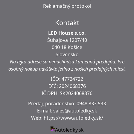
Reklamačný protokol
Kontakt
LED House s.r.o.
Šuhajova 1207/40
040 18 Košice
Slovensko
Na tejto adrese sa
nenachádza
kamenná predajňa.
Pre
osobný nákup navštívte jedno z našich predajných miest.
IČO: 47724722
DIČ:
2024068376
IČ DPH:
SK2024068376
Predaj, poradenstvo:
0948 833 533
E-mail:
sales@autoledky.sk
Web:
https://www.autoledky.sk/