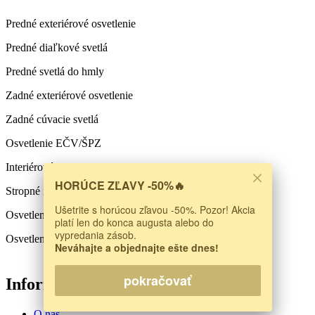
Predné exteriérové osvetlenie
Predné diaľkové svetlá
Predné svetlá do hmly
Zadné exteriérové osvetlenie
Zadné cúvacie svetlá
Osvetlenie EČV/ŠPZ
Interiérové osvetlenie
HORÚCE ZĽAVY -50%🔥
Stropné interiérové osvetlenie
Ušetrite s horúcou zľavou -50%. Pozor! Akcia
Osvetlenie kufra
platí len do konca augusta alebo do
vypredania zásob.
Osvetlenie skrinky spolujazdca
Neváhajte a objednajte ešte dnes!
pokračovať
Informácie
O nás