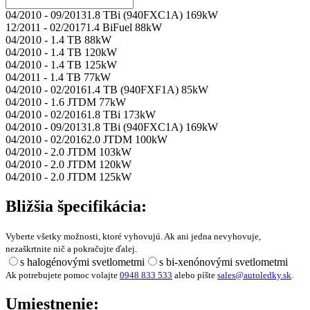
04/2010 - 09/2013
1.8 TBi (940FXC1A) 169kW
12/2011 - 02/2017
1.4 BiFuel 88kW
04/2010 -
1.4 TB 88kW
04/2010 -
1.4 TB 120kW
04/2010 -
1.4 TB 125kW
04/2011 -
1.4 TB 77kW
04/2010 - 02/2016
1.4 TB (940FXF1A) 85kW
04/2010 -
1.6 JTDM 77kW
04/2010 - 02/2016
1.8 TBi 173kW
04/2010 - 09/2013
1.8 TBi (940FXC1A) 169kW
04/2010 - 02/2016
2.0 JTDM 100kW
04/2010 -
2.0 JTDM 103kW
04/2010 -
2.0 JTDM 120kW
04/2010 -
2.0 JTDM 125kW
Bližšia špecifikácia:
Vyberte všetky možnosti, ktoré vyhovujú. Ak ani jedna nevyhovuje,
nezaškrtnite nič a pokračujte ďalej.
s halogénovými svetlometmi
s bi-xenónovými svetlometmi
Ak potrebujete pomoc volajte
0948 833 533
alebo píšte
sales@autoledky.sk
.
Umiestnenie: