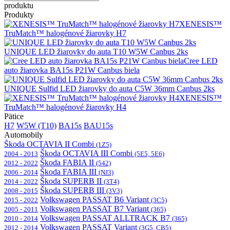
produktu
Produkty
XENESIS™
TruMatch™ halogénové žiarovky H7
UNIQUE LED žiarovky do auta T10 W5W Canbus 2ks
Cree LED
auto žiarovka BA15s P21W Canbus biela
UNIQUE Sulfid LED žiarovky do auta C5W 36mm Canbus 2ks
XENESIS™
TruMatch™ halogénové žiarovky H4
Pätice
H7
W5W (T10)
BA15s
BAU15s
Automobily
Škoda OCTAVIA II Combi
(1Z5)
Škoda OCTAVIA III Combi
2004 - 2013
(5E5, 5E6)
Škoda FABIA II
2012 - 2022
(542)
Škoda FABIA III
2006 - 2014
(NJ3)
Škoda SUPERB II
2014 - 2022
(3T4)
Škoda SUPERB III
2008 - 2015
(3V3)
Volkswagen PASSAT B6 Variant
2015 - 2022
(3C5)
Volkswagen PASSAT B7 Variant
2005 - 2011
(365)
Volkswagen PASSAT ALLTRACK B7
2010 - 2014
(365)
Volkswagen PASSAT Variant
2012 - 2014
(3G5, CB5)