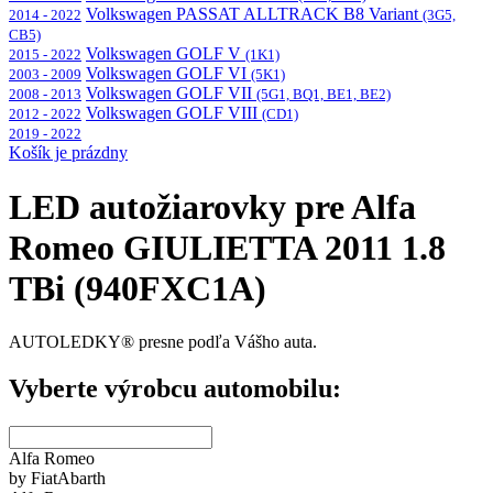
Volkswagen PASSAT ALLTRACK B8 Variant
2014 - 2022
(3G5,
CB5)
Volkswagen GOLF V
2015 - 2022
(1K1)
Volkswagen GOLF VI
2003 - 2009
(5K1)
Volkswagen GOLF VII
2008 - 2013
(5G1, BQ1, BE1, BE2)
Volkswagen GOLF VIII
2012 - 2022
(CD1)
2019 - 2022
Košík je prázdny
LED autožiarovky pre Alfa
Romeo GIULIETTA 2011 1.8
TBi (940FXC1A)
AUTOLEDKY® presne podľa Vášho auta.
Vyberte výrobcu automobilu:
Alfa Romeo
by Fiat
Abarth