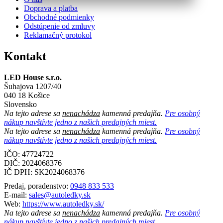
Doprava a platba
Obchodné podmienky
Odstúpenie od zmluvy
Reklamačný protokol
Kontakt
LED House s.r.o.
Šuhajova 1207/40
040 18 Košice
Slovensko
Na tejto adrese sa
nenachádza
kamenná predajňa.
Pre osobný
nákup navštívte jedno z našich predajných miest.
Na tejto adrese sa
nenachádza
kamenná predajňa.
Pre osobný
nákup navštívte jedno z našich predajných miest.
IČO: 47724722
DIČ:
2024068376
IČ DPH:
SK2024068376
Predaj, poradenstvo:
0948 833 533
E-mail:
sales@autoledky.sk
Web:
https://www.autoledky.sk/
Na tejto adrese sa
nenachádza
kamenná predajňa.
Pre osobný
nákup navštívte jedno z našich predajných miest.