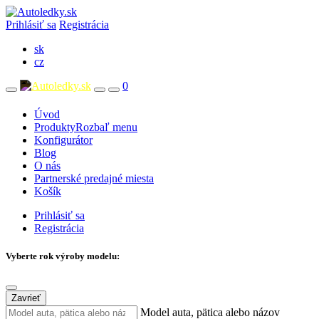
Prihlásiť sa
Registrácia
sk
cz
0
Úvod
Produkty
Rozbaľ menu
Konfigurátor
Blog
O nás
Partnerské predajné miesta
Košík
Prihlásiť sa
Registrácia
Vyberte rok výroby modelu:
Zavrieť
Model auta, pätica alebo názov