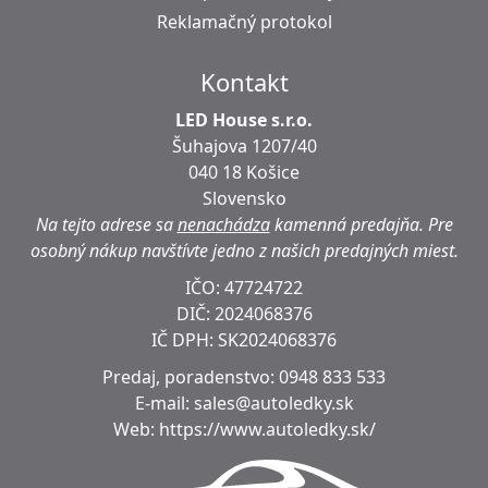
Reklamačný protokol
Kontakt
LED House s.r.o.
Šuhajova 1207/40
040 18 Košice
Slovensko
Na tejto adrese sa
nenachádza
kamenná predajňa.
Pre
osobný nákup navštívte jedno z našich predajných miest.
IČO: 47724722
DIČ:
2024068376
IČ DPH:
SK2024068376
Predaj, poradenstvo:
0948 833 533
E-mail:
sales@autoledky.sk
Web:
https://www.autoledky.sk/