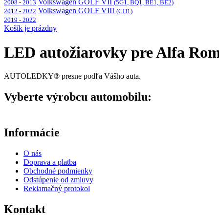
Volkswagen GOLF VII
2008 - 2013
(5G1, BQ1, BE1, BE2)
Volkswagen GOLF VIII
2012 - 2022
(CD1)
2019 - 2022
Košík je prázdny
LED autožiarovky pre Alfa R
AUTOLEDKY® presne podľa Vášho auta.
Vyberte výrobcu automobilu:
Informácie
O nás
Doprava a platba
Obchodné podmienky
Odstúpenie od zmluvy
Reklamačný protokol
Kontakt