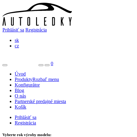
Prihlásiť sa
Registrácia
sk
cz
0
Úvod
Produkty
Rozbaľ menu
Konfigurátor
Blog
O nás
Partnerské predajné miesta
Košík
Prihlásiť sa
Registrácia
Vyberte rok výroby modelu: