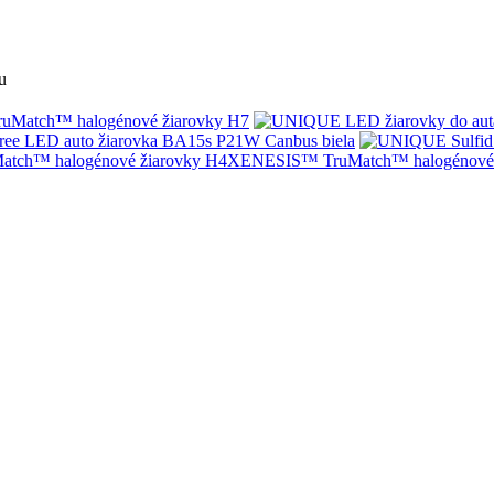
u
Match™ halogénové žiarovky H7
ree LED auto žiarovka BA15s P21W Canbus biela
XENESIS™ TruMatch™ halogénové 