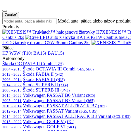
Zavrieť
Model auta, pätica alebo názov produkt
Produkty
XENESIS™ Tru
Canbus 2ks
C
LED žiarovky do auta C5W 36mm Canbus 2ks
Pätice
H7
W5W (T10)
BA15s
BAU15s
Automobily
Škoda OCTAVIA II Combi
(1Z5)
Škoda OCTAVIA III Combi
2004 - 2013
(5E5, 5E6)
Škoda FABIA II
2012 - 2022
(542)
Škoda FABIA III
2006 - 2014
(NJ3)
Škoda SUPERB II
2014 - 2022
(3T4)
Škoda SUPERB III
2008 - 2015
(3V3)
Volkswagen PASSAT B6 Variant
2015 - 2022
(3C5)
Volkswagen PASSAT B7 Variant
2005 - 2011
(365)
Volkswagen PASSAT ALLTRACK B7
2010 - 2014
(365)
Volkswagen PASSAT Variant
2012 - 2014
(3G5, CB5)
Volkswagen PASSAT ALLTRACK B8 Variant
2014 - 2022
(3G5, CB5)
Volkswagen GOLF V
2015 - 2022
(1K1)
Volkswagen GOLF VI
2003 - 2009
(5K1)