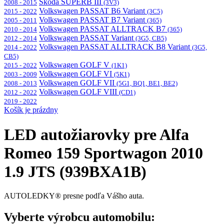
Škoda SUPERB III
2008 - 2015
(3V3)
Volkswagen PASSAT B6 Variant
2015 - 2022
(3C5)
Volkswagen PASSAT B7 Variant
2005 - 2011
(365)
Volkswagen PASSAT ALLTRACK B7
2010 - 2014
(365)
Volkswagen PASSAT Variant
2012 - 2014
(3G5, CB5)
Volkswagen PASSAT ALLTRACK B8 Variant
2014 - 2022
(3G5,
CB5)
Volkswagen GOLF V
2015 - 2022
(1K1)
Volkswagen GOLF VI
2003 - 2009
(5K1)
Volkswagen GOLF VII
2008 - 2013
(5G1, BQ1, BE1, BE2)
Volkswagen GOLF VIII
2012 - 2022
(CD1)
2019 - 2022
Košík je prázdny
LED autožiarovky pre Alfa
Romeo 159 Sportwagon 2010
1.9 JTS (939BXA1B)
AUTOLEDKY® presne podľa Vášho auta.
Vyberte výrobcu automobilu: