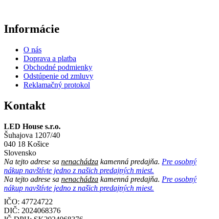
Informácie
O nás
Doprava a platba
Obchodné podmienky
Odstúpenie od zmluvy
Reklamačný protokol
Kontakt
LED House s.r.o.
Šuhajova 1207/40
040 18 Košice
Slovensko
Na tejto adrese sa
nenachádza
kamenná predajňa.
Pre osobný
nákup navštívte jedno z našich predajných miest.
Na tejto adrese sa
nenachádza
kamenná predajňa.
Pre osobný
nákup navštívte jedno z našich predajných miest.
IČO: 47724722
DIČ:
2024068376