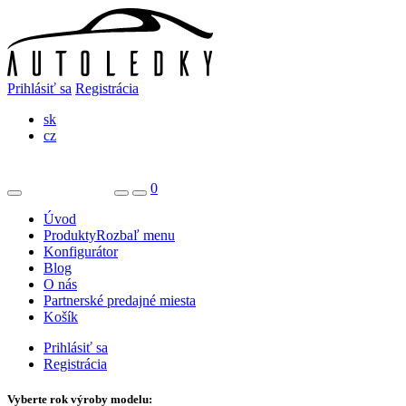
Prihlásiť sa
Registrácia
sk
cz
0
Úvod
Produkty
Rozbaľ menu
Konfigurátor
Blog
O nás
Partnerské predajné miesta
Košík
Prihlásiť sa
Registrácia
Vyberte rok výroby modelu: