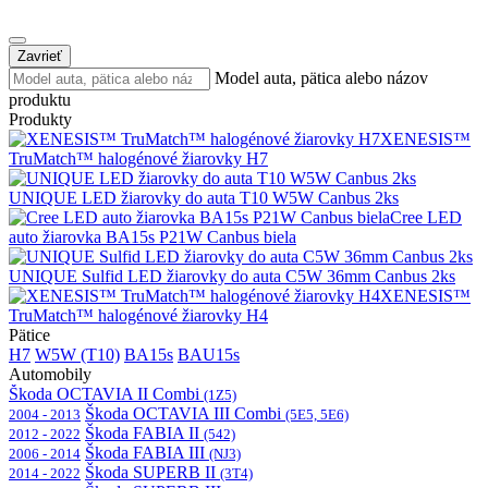
Zavrieť
Model auta, pätica alebo názov
produktu
Produkty
XENESIS™
TruMatch™ halogénové žiarovky H7
UNIQUE LED žiarovky do auta T10 W5W Canbus 2ks
Cree LED
auto žiarovka BA15s P21W Canbus biela
UNIQUE Sulfid LED žiarovky do auta C5W 36mm Canbus 2ks
XENESIS™
TruMatch™ halogénové žiarovky H4
Pätice
H7
W5W (T10)
BA15s
BAU15s
Automobily
Škoda OCTAVIA II Combi
(1Z5)
Škoda OCTAVIA III Combi
2004 - 2013
(5E5, 5E6)
Škoda FABIA II
2012 - 2022
(542)
Škoda FABIA III
2006 - 2014
(NJ3)
Škoda SUPERB II
2014 - 2022
(3T4)