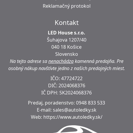
Reklamačný protokol
Kontakt
LED House s.r.o.
Šuhajova 1207/40
040 18 Košice
Slovensko
Na tejto adrese sa
nenachádza
kamenná predajňa.
Pre
osobný nákup navštívte jedno z našich predajných miest.
IČO: 47724722
DIČ:
2024068376
IČ DPH:
SK2024068376
Predaj, poradenstvo:
0948 833 533
E-mail:
sales@autoledky.sk
Web:
https://www.autoledky.sk/