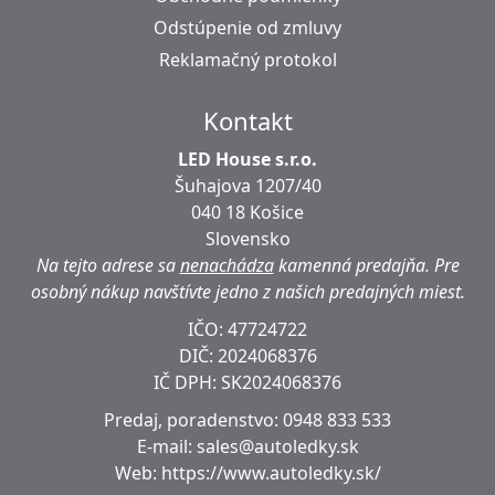
Odstúpenie od zmluvy
Reklamačný protokol
Kontakt
LED House s.r.o.
Šuhajova 1207/40
040 18 Košice
Slovensko
Na tejto adrese sa
nenachádza
kamenná predajňa.
Pre
osobný nákup navštívte jedno z našich predajných miest.
IČO: 47724722
DIČ:
2024068376
IČ DPH:
SK2024068376
Predaj, poradenstvo:
0948 833 533
E-mail:
sales@autoledky.sk
Web:
https://www.autoledky.sk/