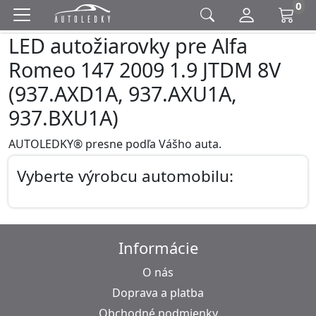
0
LED autožiarovky pre Alfa
Romeo 147 2009 1.9 JTDM 8V
(937.AXD1A, 937.AXU1A,
937.BXU1A)
AUTOLEDKY® presne podľa Vášho auta.
Vyberte výrobcu automobilu:
Informácie
O nás
Doprava a platba
Obchodné podmienky