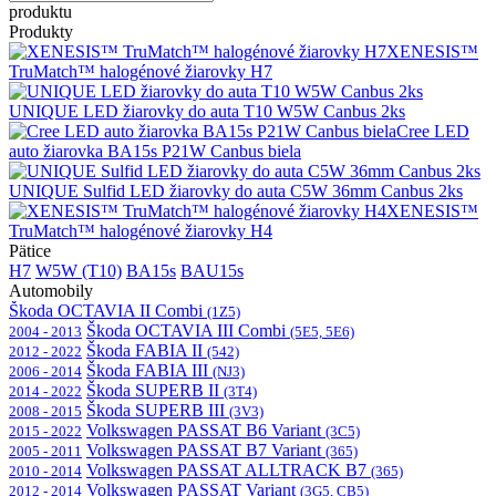
produktu
Produkty
XENESIS™
TruMatch™ halogénové žiarovky H7
UNIQUE LED žiarovky do auta T10 W5W Canbus 2ks
Cree LED
auto žiarovka BA15s P21W Canbus biela
UNIQUE Sulfid LED žiarovky do auta C5W 36mm Canbus 2ks
XENESIS™
TruMatch™ halogénové žiarovky H4
Pätice
H7
W5W (T10)
BA15s
BAU15s
Automobily
Škoda OCTAVIA II Combi
(1Z5)
Škoda OCTAVIA III Combi
2004 - 2013
(5E5, 5E6)
Škoda FABIA II
2012 - 2022
(542)
Škoda FABIA III
2006 - 2014
(NJ3)
Škoda SUPERB II
2014 - 2022
(3T4)
Škoda SUPERB III
2008 - 2015
(3V3)
Volkswagen PASSAT B6 Variant
2015 - 2022
(3C5)
Volkswagen PASSAT B7 Variant
2005 - 2011
(365)
Volkswagen PASSAT ALLTRACK B7
2010 - 2014
(365)
Volkswagen PASSAT Variant
2012 - 2014
(3G5, CB5)