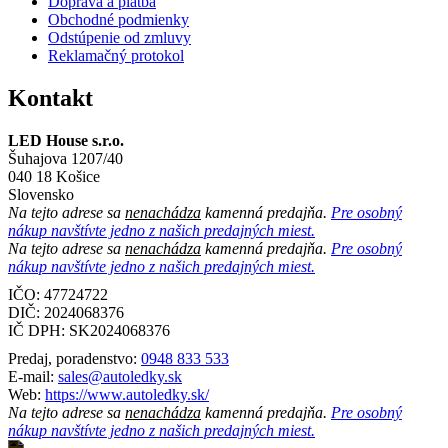
Doprava a platba
Obchodné podmienky
Odstúpenie od zmluvy
Reklamačný protokol
Kontakt
LED House s.r.o.
Šuhajova 1207/40
040 18 Košice
Slovensko
Na tejto adrese sa
nenachádza
kamenná predajňa.
Pre osobný
nákup navštívte jedno z našich predajných miest.
Na tejto adrese sa
nenachádza
kamenná predajňa.
Pre osobný
nákup navštívte jedno z našich predajných miest.
IČO: 47724722
DIČ:
2024068376
IČ DPH:
SK2024068376
Predaj, poradenstvo:
0948 833 533
E-mail:
sales@autoledky.sk
Web:
https://www.autoledky.sk/
Na tejto adrese sa
nenachádza
kamenná predajňa.
Pre osobný
nákup navštívte jedno z našich predajných miest.