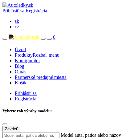
Prihlásiť sa
Registrácia
sk
cz
0
Úvod
Produkty
Rozbaľ menu
Konfigurátor
Blog
O nás
Partnerské predajné miesta
Košík
Prihlásiť sa
Registrácia
Vyberte rok výroby modelu:
Zavrieť
Model auta, pätica alebo názov