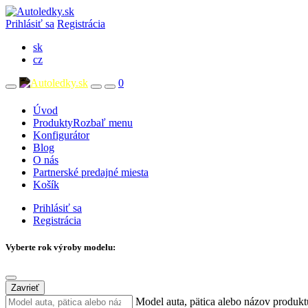
Prihlásiť sa
Registrácia
sk
cz
0
Úvod
Produkty
Rozbaľ menu
Konfigurátor
Blog
O nás
Partnerské predajné miesta
Košík
Prihlásiť sa
Registrácia
Vyberte rok výroby modelu:
Zavrieť
Model auta, pätica alebo názov produkt