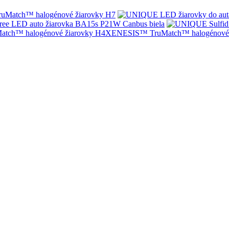
Match™ halogénové žiarovky H7
ree LED auto žiarovka BA15s P21W Canbus biela
XENESIS™ TruMatch™ halogénové 