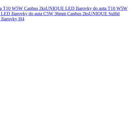
UNIQUE LED žiarovky do auta T10 W5W
UNIQUE Sulfid
žiarovky H4