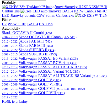
Produkty
XENESIS™ Tru
Canbus 2ks
C
LED žiarovky do auta C5W 36mm Canbus 2ks
Pätice
H7
W5W (T10)
BA15s
BAU15s
Automobily
Škoda OCTAVIA II Combi
(1Z5)
Škoda OCTAVIA III Combi
2004 - 2013
(5E5, 5E6)
Škoda FABIA II
2012 - 2022
(542)
Škoda FABIA III
2006 - 2014
(NJ3)
Škoda SUPERB II
2014 - 2022
(3T4)
Škoda SUPERB III
2008 - 2015
(3V3)
Volkswagen PASSAT B6 Variant
2015 - 2022
(3C5)
Volkswagen PASSAT B7 Variant
2005 - 2011
(365)
Volkswagen PASSAT ALLTRACK B7
2010 - 2014
(365)
Volkswagen PASSAT Variant
2012 - 2014
(3G5, CB5)
Volkswagen PASSAT ALLTRACK B8 Variant
2014 - 2022
(3G5, CB5)
Volkswagen GOLF V
2015 - 2022
(1K1)
Volkswagen GOLF VI
2003 - 2009
(5K1)
Volkswagen GOLF VII
2008 - 2013
(5G1, BQ1, BE1, BE2)
Volkswagen GOLF VIII
2012 - 2022
(CD1)
2019 - 2022
Košík je prázdny