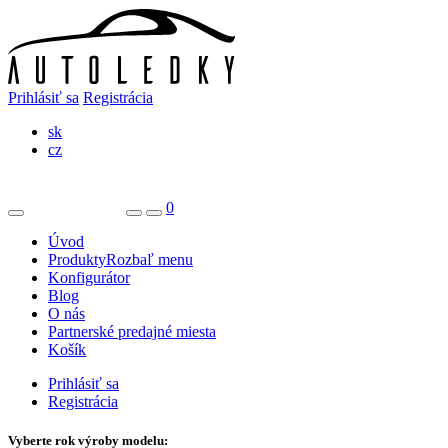
Prihlásiť sa
Registrácia
sk
cz
0
Úvod
Produkty
Rozbaľ menu
Konfigurátor
Blog
O nás
Partnerské predajné miesta
Košík
Prihlásiť sa
Registrácia
Vyberte rok výroby modelu: