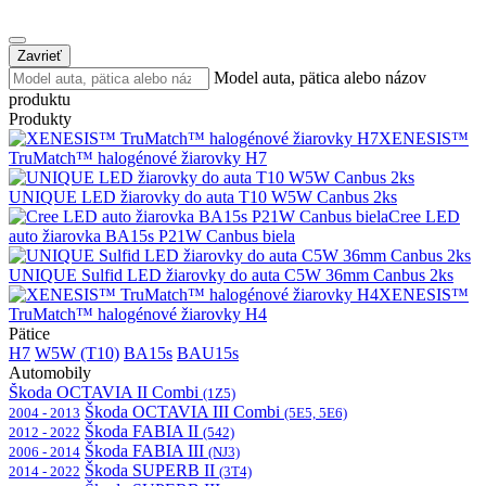
Zavrieť
Model auta, pätica alebo názov
produktu
Produkty
XENESIS™
TruMatch™ halogénové žiarovky H7
UNIQUE LED žiarovky do auta T10 W5W Canbus 2ks
Cree LED
auto žiarovka BA15s P21W Canbus biela
UNIQUE Sulfid LED žiarovky do auta C5W 36mm Canbus 2ks
XENESIS™
TruMatch™ halogénové žiarovky H4
Pätice
H7
W5W (T10)
BA15s
BAU15s
Automobily
Škoda OCTAVIA II Combi
(1Z5)
Škoda OCTAVIA III Combi
2004 - 2013
(5E5, 5E6)
Škoda FABIA II
2012 - 2022
(542)
Škoda FABIA III
2006 - 2014
(NJ3)
Škoda SUPERB II
2014 - 2022
(3T4)