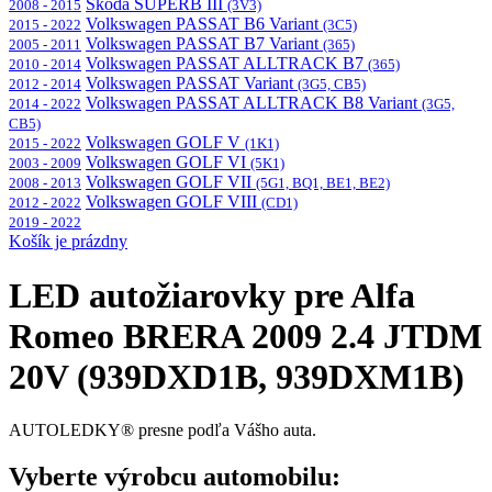
Škoda SUPERB III
2008 - 2015
(3V3)
Volkswagen PASSAT B6 Variant
2015 - 2022
(3C5)
Volkswagen PASSAT B7 Variant
2005 - 2011
(365)
Volkswagen PASSAT ALLTRACK B7
2010 - 2014
(365)
Volkswagen PASSAT Variant
2012 - 2014
(3G5, CB5)
Volkswagen PASSAT ALLTRACK B8 Variant
2014 - 2022
(3G5,
CB5)
Volkswagen GOLF V
2015 - 2022
(1K1)
Volkswagen GOLF VI
2003 - 2009
(5K1)
Volkswagen GOLF VII
2008 - 2013
(5G1, BQ1, BE1, BE2)
Volkswagen GOLF VIII
2012 - 2022
(CD1)
2019 - 2022
Košík je prázdny
LED autožiarovky pre Alfa
Romeo BRERA 2009 2.4 JTDM
20V (939DXD1B, 939DXM1B)
AUTOLEDKY® presne podľa Vášho auta.
Vyberte výrobcu automobilu: