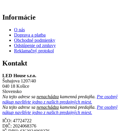
Informácie
O nás
Doprava a platba
Obchodné podmienky
Odstúpenie od zmluvy
Reklamačný protokol
Kontakt
LED House s.r.o.
Šuhajova 1207/40
040 18 Košice
Slovensko
Na tejto adrese sa
nenachádza
kamenná predajňa.
Pre osobný
nákup navštívte jedno z našich predajných miest.
Na tejto adrese sa
nenachádza
kamenná predajňa.
Pre osobný
nákup navštívte jedno z našich predajných miest.
IČO: 47724722
DIČ:
2024068376